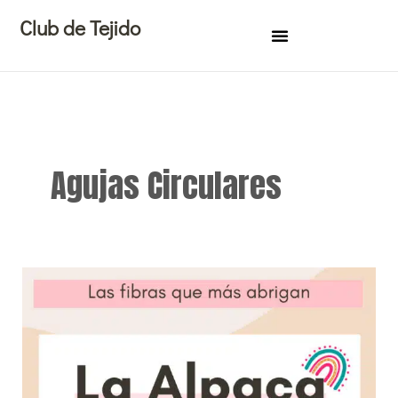
Ir
Club de Tejido
al
contenido
Agujas Circulares
Beneficios
de
tejer
con
fibra