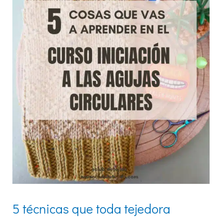
tejedora
principiante
debería
aprender
5 técnicas que toda tejedora