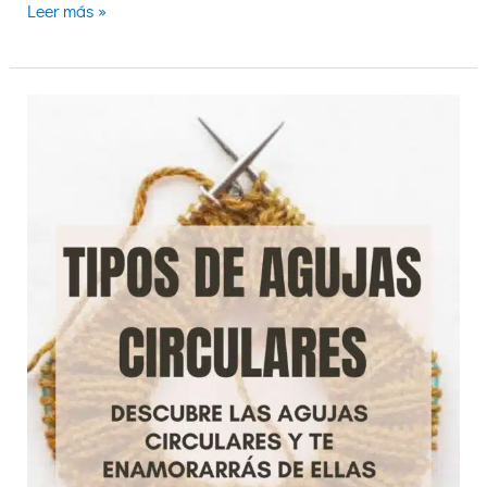
Leer más »
Cuáles
son
las
mejores
agujas
circulares
para
tejer
a
mano