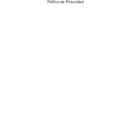
Política de Privacidad
Afiliados
¡NO TE PIERDAS NADA!
☞ SUSCRÍBETE Y OBTÉN UN 20% DE
DESCUENTO EN NUESTRA TIENDA ONLINE ☜
TU NOMBRE
TU CORREO
¡ME APUNTO!