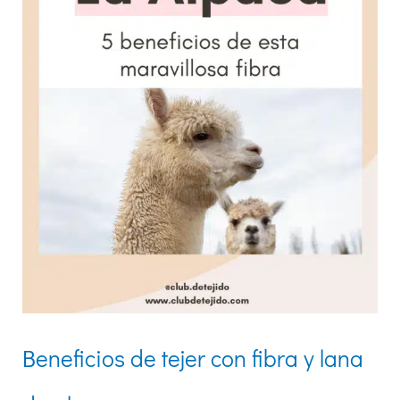
y
lana
de
alpaca
Beneficios de tejer con fibra y lana