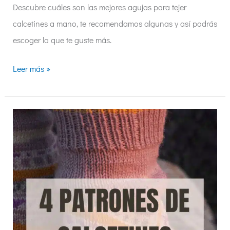
Descubre cuáles son las mejores agujas para tejer
calcetines a mano, te recomendamos algunas y así podrás
escoger la que te guste más.
Leer más »
4
patrones
para
tejer
calcetines
con
agujas