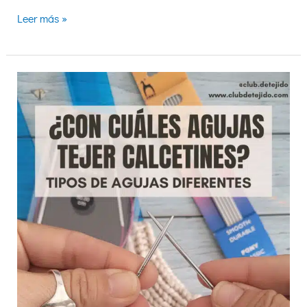
Leer más »
Cuáles
son
las
mejores
agujas
para
tejer
calcetines
a
mano