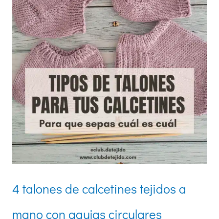
a
mano
con
agujas
circulares
4 talones de calcetines tejidos a
mano con agujas circulares