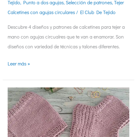
Tejido
,
Punto a dos agujas
,
Selección de patrones
,
Tejer
Calcetines con agujas circulares
/
El Club De Tejido
Descubre 4 diseños y patrones de calcetines para tejer a
mano con agujas circualres que te van a enamorar. Son
diseños con variedad de técnicas y talones diferentes.
Leer más »
4
talones
de
calcetines
tejidos