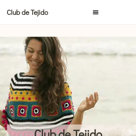
Ir
Club de Tejido
al
contenido
Club de Tejido