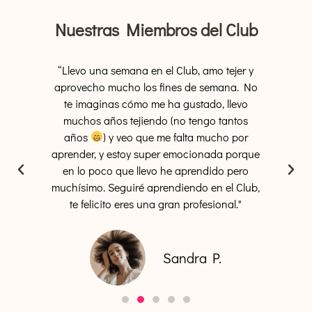
Nuestras Miembros del Club
“Llevo una semana en el Club, amo tejer y
“Amo los momen
aprovecho mucho los fines de semana. No
contando tu día a 
te imaginas cómo me ha gustado, llevo
suceden. Así como
muchos años tejiendo (no tengo tantos
lo personal y que 
años
) y veo que me falta mucho por
profesional, esp
aprender, y estoy super emocionada porque
g
en lo poco que llevo he aprendido pero
muchísimo. Seguiré aprendiendo en el Club,
te felicito eres una gran profesional."
Sandra P.