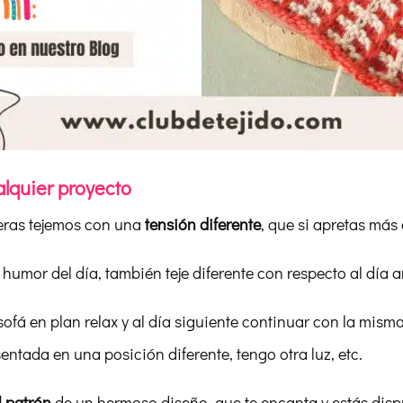
alquier proyecto
leras tejemos con una
tensión diferente
, que si apretas más
humor del día, también teje diferente con respecto al día an
ofá en plan relax y al día siguiente continuar con la misma
sentada en una posición diferente, tengo otra luz, etc.
l patrón
de un hermoso diseño, que te encanta y estás disp