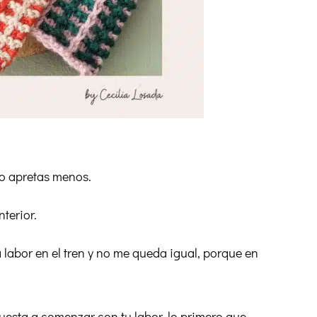
 o apretas menos.
terior.
 labor en el tren y no me queda igual, porque en
uesta a comenzar con tu labor, lo primero que