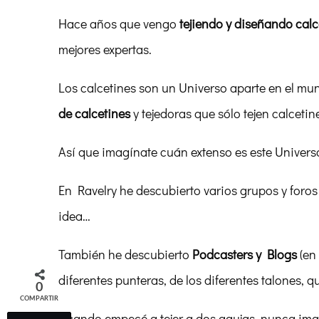
Hace años que vengo
tejiendo y diseñando calc
mejores expertas.
Los calcetines son un Universo aparte en el mun
de calcetines
y tejedoras que sólo tejen calcetin
Así que imagínate cuán extenso es este Universo 
En Ravelry he descubierto varios grupos y foros
idea…
También he descubierto
Podcasters y Blogs
(en
diferentes punteras, de los diferentes talones, qu
0
COMPARTIR
Cuando empecé a tejer a dos agujas, nunca imag