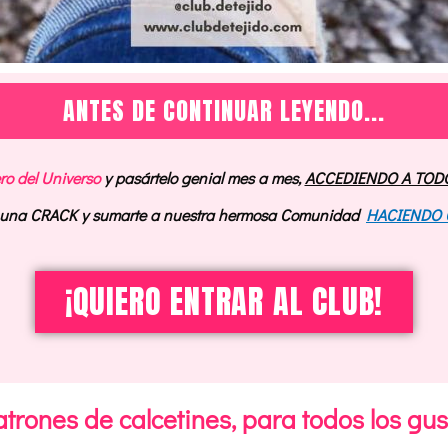
ANTES DE CONTINUAR LEYENDO...
ero del Universo
y pasártelo genial mes a mes,
ACCEDIENDO A TOD
o una CRACK y sumarte a nuestra hermosa Comunidad
HACIENDO 
¡QUIERO ENTRAR AL CLUB!
trones de calcetines, para todos los gus