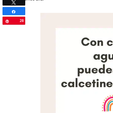
Twittear
Compartir
28
Pin