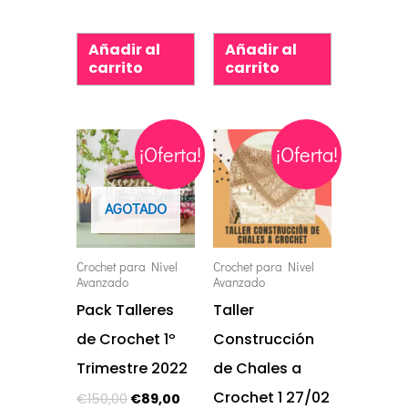
Añadir al
Añadir al
carrito
carrito
El
El
El
El
¡Oferta!
¡Oferta!
precio
precio
precio
precio
original
actual
original
actual
era:
es:
era:
es:
€150,00.
€89,00.
€65,00.
€35,00.
AGOTADO
Crochet para Nivel
Crochet para Nivel
Avanzado
Avanzado
Pack Talleres
Taller
de Crochet 1º
Construcción
Trimestre 2022
de Chales a
Crochet 1 27/02
€
150,00
€
89,00