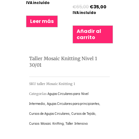
IVA incluído
€
65,00
€
35,00
IVA incluído
Leer más
Añadir al
carrito
Taller Mosaic Knitting Nivel 1
30/01
SKU
taller Mosaic Knitting 1
Categorías
Agujas Circulares para Nivel
Intermedio
,
Agujas Circulares para principiantes
,
Cursos de Agujas Circulares
,
Cursos de Tejido
,
Cursos Mosaic Knitting
,
Taller Intensivo