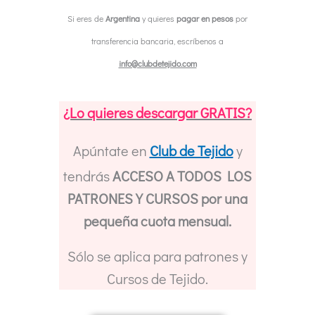
Knitting
Si eres de
Argentina
y quieres
pagar en pesos
por
Nivel
transferencia bancaria, escríbenos a
1
info@clubdetejido.com
30/01
cantidad
¿Lo quieres descargar GRATIS?
Apúntate en
Club de Tejido
y
tendrás
ACCESO A TODOS LOS
PATRONES Y CURSOS por una
pequeña cuota mensual.
Sólo se aplica para patrones y
Cursos de Tejido.