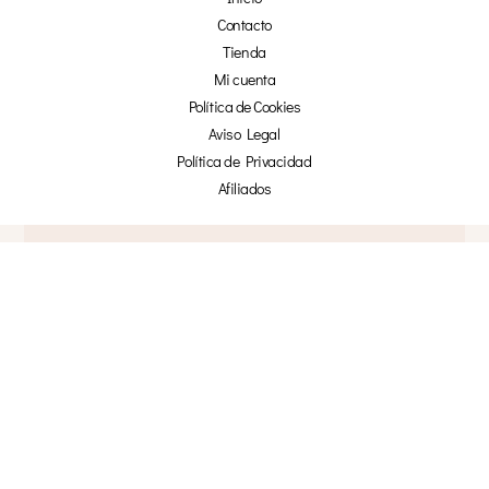
Contacto
Tienda
Mi cuenta
Política de Cookies
Aviso Legal
Política de Privacidad
Afiliados
¡NO TE PIERDAS NADA!
☞ SUSCRÍBETE Y OBTÉN UN 20% DE
DESCUENTO EN NUESTRA TIENDA ONLINE ☜
TU NOMBRE