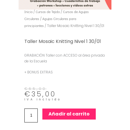
Inicio
/
Cursos de Tejido
/
Cursos de Agujas
Circulares
/
Agujas Circulares para
principiantes
/ Taller Mosaic Knitting Nivel 1 30/01
Taller Mosaic Knitting Nivel 1 30/01
GRABACIÓN Taller con ACCESO al área privada
de la Escuela
+ BONUS EXTRAS
El
El
€
65,00
€
35,00
precio
precio
original
actual
IVA incluído
era:
es:
€65,00.
€35,00.
Taller
Añadir al carrito
Mosaic