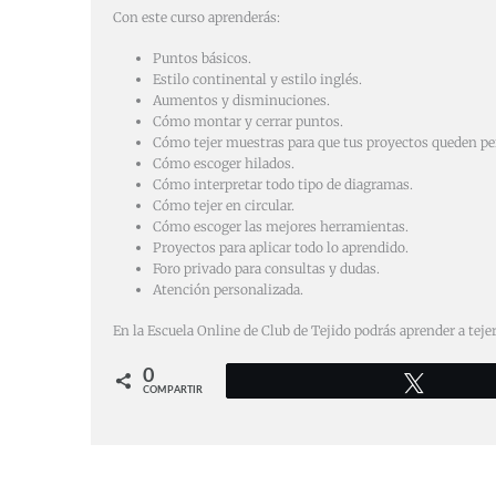
Con este curso aprenderás:
Puntos básicos.
Estilo continental y estilo inglés.
Aumentos y disminuciones.
Cómo montar y cerrar puntos.
Cómo tejer muestras para que tus proyectos queden pe
Cómo escoger hilados.
Cómo interpretar todo tipo de diagramas.
Cómo tejer en circular.
Cómo escoger las mejores herramientas.
Proyectos para aplicar todo lo aprendido.
Foro privado para consultas y dudas.
Atención personalizada.
En la Escuela Online de Club de Tejido podrás aprender a te
0
Twittear
COMPARTIR