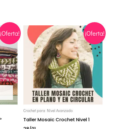
El
El
¡Oferta!
¡Oferta!
precio
precio
original
actual
era:
es:
€65,00.
€35,00.
Crochet para Nivel Avanzado
º
Taller Mosaic Crochet Nivel 1
28/01