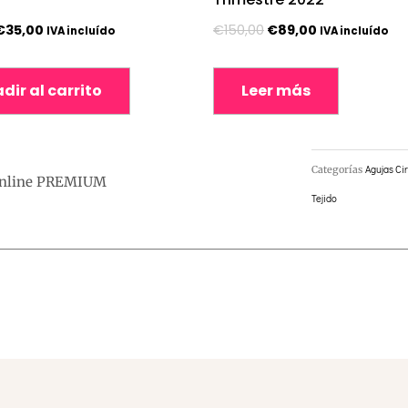
€
35,00
€
150,00
€
89,00
IVA incluído
IVA incluído
dir al carrito
Leer más
Categorías
Agujas Cir
 Online PREMIUM
Tejido