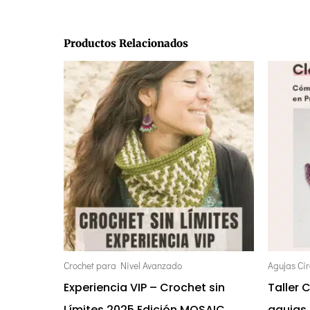
Productos Relacionados
E
Crochet para Nivel Avanzado
Agujas Ci
Experiencia VIP – Crochet sin
Taller 
Límites 2025 Edición MOSAIC
agujas