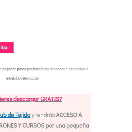
ito
es
pagar en pesos
por transferencia bancaria, escríbenos a
info@clubdetejido.com
ieres descargar GRATIS?
lub de Tejido
y tendrás
ACCESO A
ONES Y CURSOS por una pequeña