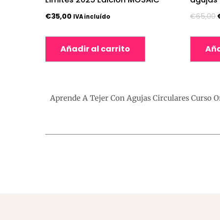
€
35,00
€
65,00
IVA incluído
Añadir al carrito
Aña
Aprende A Tejer Con Agujas Circulares Curso