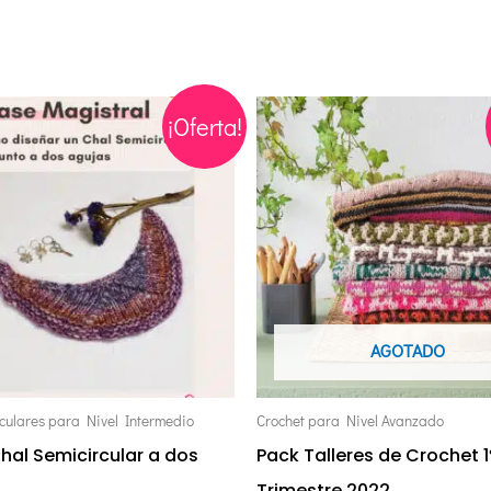
l
El
El
El
¡Oferta!
precio
precio
precio
precio
original
actual
original
actual
era:
es:
era:
es:
€65,00.
€35,00.
€150,00.
€89,00.
AGOTADO
rculares para Nivel Intermedio
Crochet para Nivel Avanzado
Chal Semicircular a dos
Pack Talleres de Crochet 1
Trimestre 2022