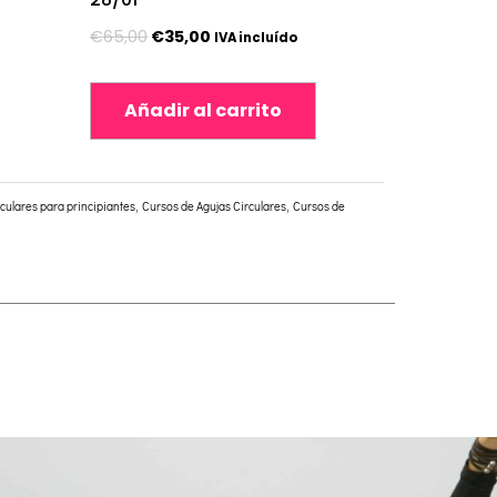
€
65,00
€
35,00
IVA incluído
Añadir al carrito
culares para principiantes
,
Cursos de Agujas Circulares
,
Cursos de