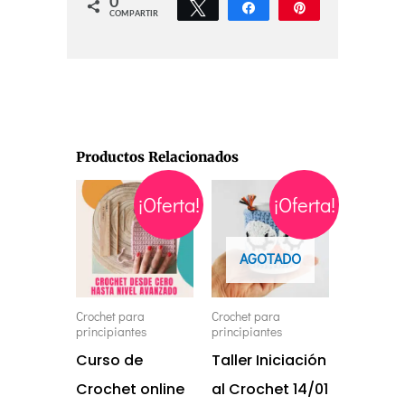
0
Twittear
Compartir
Pin
COMPARTIR
Productos Relacionados
El
El
El
El
¡Oferta!
¡Oferta!
precio
precio
precio
precio
original
actual
original
actual
era:
es:
era:
es:
€95,00.
€29,00.
€65,00.
€35,00.
AGOTADO
Crochet para
Crochet para
principiantes
principiantes
Curso de
Taller Iniciación
Crochet online
al Crochet 14/01