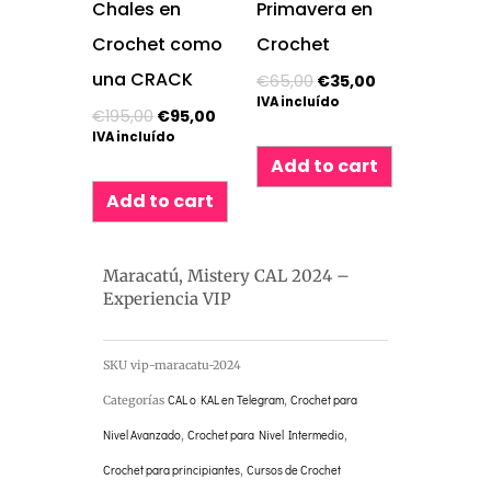
Chales en
Primavera en
Crochet como
Crochet
una CRACK
€
65,00
€
35,00
IVA incluído
€
195,00
€
95,00
IVA incluído
Add to cart
Add to cart
Maracatú, Mistery CAL 2024 –
Experiencia VIP
SKU
vip-maracatu-2024
Categorías
CAL o KAL en Telegram
,
Crochet para
Nivel Avanzado
,
Crochet para Nivel Intermedio
,
Crochet para principiantes
,
Cursos de Crochet