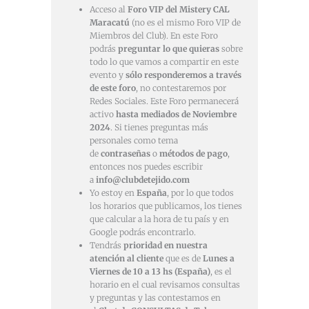
Acceso al
Foro VIP del Mistery CAL
Maracatú
(no es el mismo Foro VIP de
Miembros del Club). En este Foro
podrás
preguntar lo que quieras
sobre
todo lo que vamos a compartir en este
evento y
sólo responderemos a través
de este foro
, no contestaremos por
Redes Sociales. Este Foro permanecerá
activo
hasta mediados de Noviembre
2024
. Si tienes preguntas más
personales como tema
de
contraseñas
o
métodos de pago
,
entonces nos puedes escribir
a
info@clubdetejido.com
Yo estoy en
España
, por lo que todos
los horarios que publicamos, los tienes
que calcular a la hora de tu país y en
Google podrás encontrarlo.
Tendrás
prioridad en nuestra
atención al cliente
que es de
Lunes a
Viernes de 10 a 13 hs (España)
, es el
horario en el cual revisamos consultas
y preguntas y las contestamos en