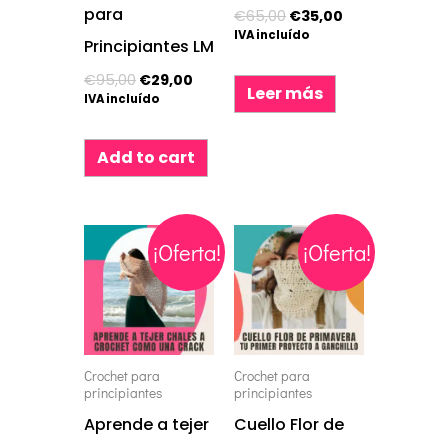
para
€
65,00
€
35,00
IVA incluído
Principiantes LM
€
95,00
€
29,00
Leer más
IVA incluído
Add to cart
El
El
El
El
¡Oferta!
¡Oferta!
precio
precio
precio
precio
original
actual
original
actual
era:
es:
era:
es:
€195,00.
€95,00.
€65,00.
€35,00.
Crochet para
Crochet para
principiantes
principiantes
Aprende a tejer
Cuello Flor de