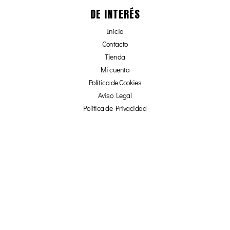
DE INTERÉS
Inicio
Contacto
Tienda
Mi cuenta
Política de Cookies
Aviso Legal
Política de Privacidad
Afiliados
¡NO TE PIERDAS NADA!
☞ SUSCRÍBETE Y OBTÉN UN 20% DE
DESCUENTO EN NUESTRA TIENDA ONLINE ☜