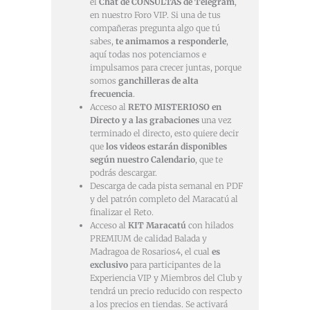
el
Chat de CONSULTAS de Telegram
,
en nuestro Foro VIP. Si una de tus
compañeras pregunta algo que tú
sabes,
te animamos a responderle
,
aquí todas nos potenciamos e
impulsamos para crecer juntas, porque
somos
ganchilleras de alta
frecuencia
.
Acceso al
RETO MISTERIOSO en
Directo y a las grabaciones
una vez
terminado el directo, esto quiere decir
que
los videos estarán disponibles
según nuestro Calendario
, que te
podrás descargar.
Descarga de cada pista semanal en PDF
y del patrón completo del Maracatú al
finalizar el Reto.
Acceso al
KIT Maracatú
con hilados
PREMIUM de calidad Balada y
Madragoa de Rosarios4, el cual
es
exclusivo
para participantes de la
Experiencia VIP y Miembros del Club y
tendrá un precio reducido con respecto
a los precios en tiendas. Se activará