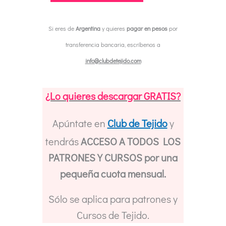
Mistery
CAL
Si eres de
Argentina
y quieres
pagar en pesos
por
2024
transferencia bancaria, escríbenos a
-
info@clubdetejido.com
Experiencia
VIP
¿Lo quieres descargar GRATIS?
cantidad
Apúntate en
Club de Tejido
y
tendrás
ACCESO A TODOS LOS
PATRONES Y CURSOS por una
pequeña cuota mensual.
Sólo se aplica para patrones y
Cursos de Tejido.