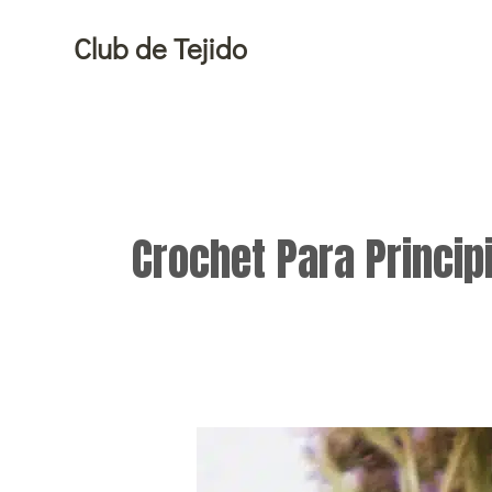
Ir
Club de Tejido
al
contenido
Crochet Para Princip
5
diseños