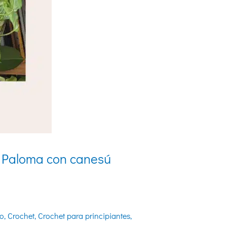
y Paloma con canesú
do
,
Crochet
,
Crochet para principiantes
,