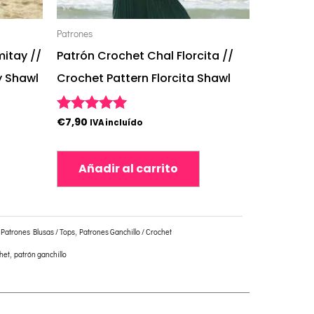
Patrones
itay //
Patrón Crochet Chal Florcita //
y Shawl
Crochet Pattern Florcita Shawl
€
7,90
Valorado con
IVA incluído
5.00
de 5
Añadir al carrito
,
Patrones Blusas / Tops
,
Patrones Ganchillo / Crochet
het
,
patrón ganchillo