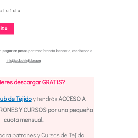
ncluído
ito
es
pagar en pesos
por transferencia bancaria, escríbenos a
info@clubdetejido.com
ieres descargar GRATIS?
lub de Tejido
y tendrás
ACCESO A
ONES Y CURSOS por una pequeña
cuota mensual.
 para patrones y Cursos de Tejido.