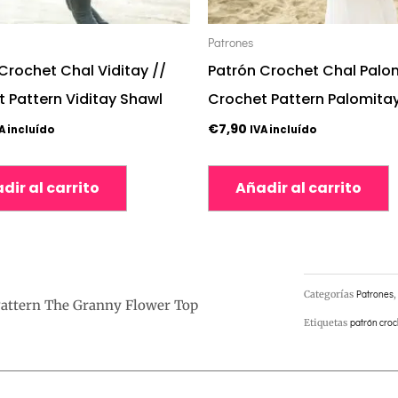
Patrones
Crochet Chal Viditay //
Patrón Crochet Chal Palom
 Pattern Viditay Shawl
Crochet Pattern Palomita
€
7,90
A incluído
IVA incluído
dir al carrito
Añadir al carrito
Categorías
Patrones
Pattern The Granny Flower Top
Etiquetas
patrón croc