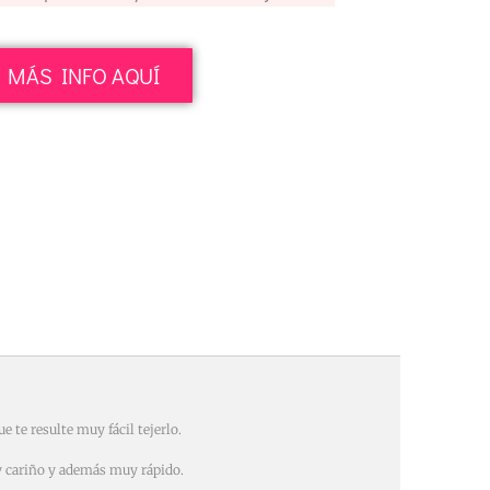
MÁS INFO AQUÍ
e te resulte muy fácil tejerlo.
 y cariño y además muy rápido.