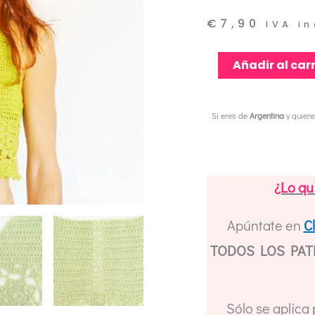
€
7,90
IVA i
Patrón
Añadir al carr
Crochet
Top
Si eres de
Argentina
y quier
Granny
Flower
//
¿Lo qu
Crochet
Pattern
Apúntate en
C
The
TODOS LOS PATR
Granny
Flower
Sólo se aplica
Top