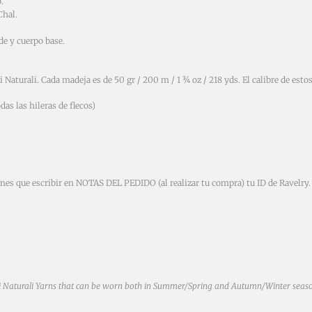
.
Chal.
de y cuerpo base.
i Naturali. Cada madeja es de 50 gr / 200 m / 1 ¾ oz / 218 yds. El calibre de esto
das las hileras de flecos)
ienes que escribir en NOTAS DEL PEDIDO (al realizar tu compra) tu ID de Ravelry. 
ilati Naturali Yarns that can be worn both in Summer/Spring and Autumn/Winter sea
.