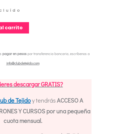
ncluído
al carrito
es
pagar en pesos
por transferencia bancaria, escríbenos a
info@clubdetejido.com
ieres descargar GRATIS?
lub de Tejido
y tendrás
ACCESO A
ONES Y CURSOS por una pequeña
cuota mensual.