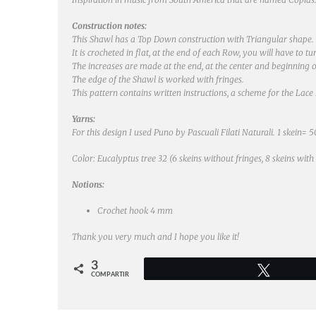
Construction notes:
This Shawl has a Top Down construction with Triangular shape.
It is crocheted in flat, at the end of each Row, you will have to tur
The increases are made at the end, at the center and beginning 
The edge of the Shawl is worked with fringes.
This pattern contains written instructions, a scheme for the Lace
Yarns:
For this design I used Puno by Pascuali Filati Naturali. 1 skein= 
Color: Eucalyptus tree 32 (6 skeins without fringes, 8 skeins with 
Notions:
Crochet hook 4 mm
Thank you very much and I hope you like it!
3
Twittear
COMPARTIR