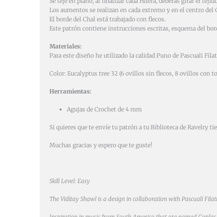
Se teje en plano, al finalizar cada Hilera, deberás girar el tejido
Los aumentos se realizan en cada extremo y en el centro del 
El borde del Chal está trabajado con flecos.
Este patrón contiene instrucciones escritas, esquema del bor
Materiales:
Para este diseño he utilizado la calidad Puno de Pascuali Filat
Color: Eucalyptus tree 32 (6 ovillos sin flecos, 8 ovillos con to
Herramientas:
Agujas de Crochet de 4 mm
Si quieres que te envíe tu patrón a tu Biblioteca de Ravelry t
Muchas gracias y espero que te guste!
Skill Level: Easy
The Viditay Shawl is a design in collaboration with Pascuali F
Inspiration in music from South America that are named Coplas