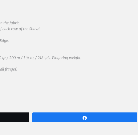
n the fabric.
of each row of the Shawl.
 Edge.
50 gr / 200 m / 1 ¾ oz / 218 yds. Fingering weight.
all fringes)
Compartir