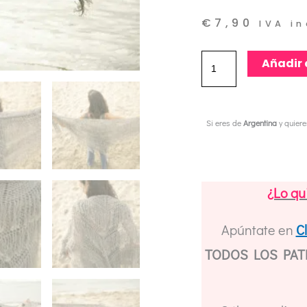
€
7,90
IVA i
Patrón
Añadir 
Crochet
Chal
Si eres de
Argentina
y quier
Viditay
//
Crochet
¿Lo qu
Pattern
Viditay
Apúntate en
C
Shawl
TODOS LOS PATR
cantidad