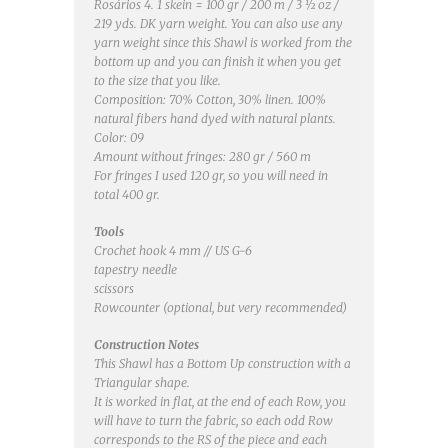
Rosários 4. 1 skein = 100 gr / 200 m / 3 ½ oz /
219 yds. DK yarn weight. You can also use any
yarn weight since this Shawl is worked from the
bottom up and you can finish it when you get
to the size that you like.
Composition: 70% Cotton, 30% linen. 100%
natural fibers hand dyed with natural plants.
Color: 09
Amount without fringes: 280 gr / 560 m
For fringes I used 120 gr, so you will need in
total 400 gr.
Tools
Crochet hook 4 mm // US G-6
tapestry needle
scissors
Rowcounter (optional, but very recommended)
Construction Notes
This Shawl has a Bottom Up construction with a
Triangular shape.
It is worked in flat, at the end of each Row, you
will have to turn the fabric, so each odd Row
corresponds to the RS of the piece and each