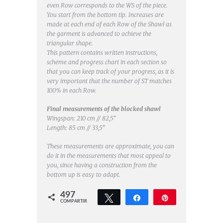
even Row corresponds to the WS of the piece.
You start from the bottom tip. Increases are
made at each end of each Row of the Shawl as
the garment is advanced to achieve the
triangular shape.
This pattern contains written instructions,
scheme and progress chart in each section so
that you can keep track of your progress, as it is
very important that the number of ST matches
100% in each Row.
Final measurements of the blocked shawl
Wingspan: 210 cm // 82,5”
Length: 85 cm // 33,5”
These measurements are approximate, you can
do it in the measurements that most appeal to
you, since having a construction from the
bottom up is easy to adapt.
497
Twittear
Compartir
Pin
COMPARTIR
497