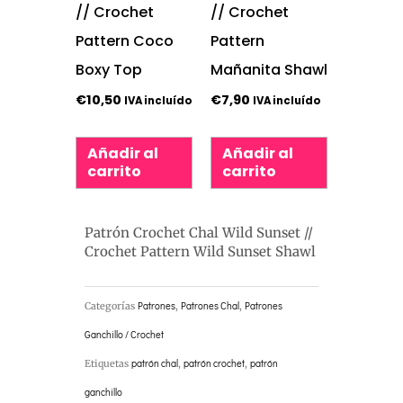
// Crochet
// Crochet
Pattern Coco
Pattern
Boxy Top
Mañanita Shawl
€
10,50
€
7,90
IVA incluído
IVA incluído
Añadir al
Añadir al
carrito
carrito
Patrón Crochet Chal Wild Sunset //
Crochet Pattern Wild Sunset Shawl
Categorías
Patrones
,
Patrones Chal
,
Patrones
Ganchillo / Crochet
Etiquetas
patrón chal
,
patrón crochet
,
patrón
ganchillo