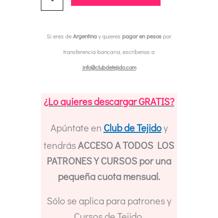
Crochet
Chal
Si eres de
Argentina
y quieres
pagar en pesos
por
Wild
transferencia bancaria, escríbenos a
Sunset
info@clubdetejido.com
//
Crochet
¿Lo quieres descargar GRATIS?
Pattern
Wild
Apúntate en
Club de Tejido
y
Sunset
tendrás
ACCESO A TODOS LOS
Shawl
PATRONES Y CURSOS por una
cantidad
pequeña cuota mensual.
Sólo se aplica para patrones y
Cursos de Tejido.