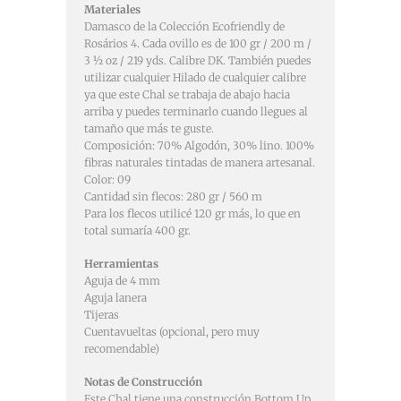
Materiales
Damasco de la Colección Ecofriendly de
Rosários 4. Cada ovillo es de 100 gr / 200 m /
3 ½ oz / 219 yds. Calibre DK. También puedes
utilizar cualquier Hilado de cualquier calibre
ya que este Chal se trabaja de abajo hacia
arriba y puedes terminarlo cuando llegues al
tamaño que más te guste.
Composición: 70% Algodón, 30% lino. 100%
fibras naturales tintadas de manera artesanal.
Color: 09
Cantidad sin flecos: 280 gr / 560 m
Para los flecos utilicé 120 gr más, lo que en
total sumaría 400 gr.
Herramientas
Aguja de 4 mm
Aguja lanera
Tijeras
Cuentavueltas (opcional, pero muy
recomendable)
Notas de Construcción
Este Chal tiene una construcción Bottom Up