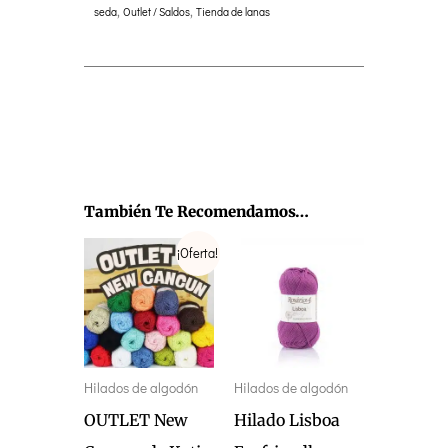
seda
,
Outlet / Saldos
,
Tienda de lanas
También Te Recomendamos…
Rango
Este
Este
¡Oferta!
de
precios:
producto
producto
desde
tiene
tiene
€5,50
hasta
múltiples
múltiples
€11,00
variantes.
variantes.
Hilados de algodón
Hilados de algodón
Las
Las
OUTLET New
Hilado Lisboa
opciones
opciones