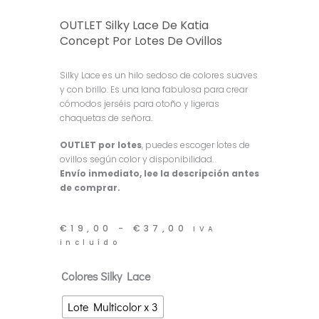
OUTLET Silky Lace De Katia
Concept Por Lotes De Ovillos
Silky Lace es un hilo sedoso de colores suaves
y con brillo. Es una lana fabulosa para crear
cómodos jerséis para otoño y ligeras
chaquetas de señora.
OUTLET por lotes
, puedes escoger lotes de
ovillos según color y disponibilidad.
Envío inmediato, lee la descripción antes
de comprar.
Rango
€
19,00
-
€
37,00
IVA
de
incluído
precios:
desde
OUTLET
Colores Silky Lace
€19,00
hasta
Silky
€37,00
Lote Multicolor x 3