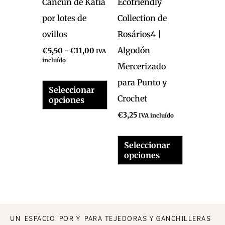
Cancun de Katia
Ecofriendly
se
se
por lotes de
Collection de
pueden
pueden
ovillos
Rosários4 |
elegir
elegir
Algodón
€
5,50
-
€
11,00
IVA
incluído
en
en
Mercerizado
la
la
para Punto y
Seleccionar
página
página
Crochet
opciones
de
de
€
3,25
IVA incluído
producto
producto
Seleccionar
opciones
UN ESPACIO POR Y PARA TEJEDORAS Y GANCHILLERAS