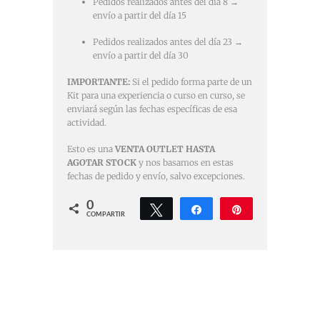
Pedidos realizados antes del día 8 →
envío a partir del día 15
Pedidos realizados antes del día 23 →
envío a partir del día 30
IMPORTANTE:
Si el pedido forma parte de un
Kit para una experiencia o curso en curso, se
enviará según las fechas específicas de esa
actividad.
Esto es una
VENTA OUTLET HASTA
AGOTAR STOCK
y nos basamos en estas
fechas de pedido y envío, salvo excepciones.
0
Twittear
Compartir
Pin
COMPARTIR