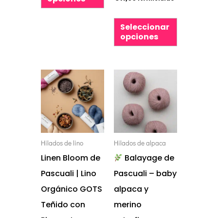
de
de
producto
producto
Seleccionar
opciones
Este
Este
producto
producto
tiene
tiene
múltiples
múltiples
variantes.
variantes.
Hilados de lino
Hilados de alpaca
Las
Las
Linen Bloom de
Balayage de
opciones
opciones
Pascuali | Lino
Pascuali – baby
se
se
Orgánico GOTS
alpaca y
pueden
pueden
Teñido con
merino
elegir
elegir