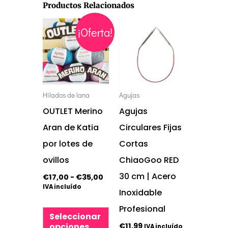
Productos Relacionados
Rango
Este
Este
¡Oferta!
de
precios:
producto
producto
desde
tiene
tiene
€17,00
hasta
múltiples
múltiples
€35,00
variantes.
variantes.
Hilados de lana
Agujas
Las
Las
OUTLET Merino
Agujas
opciones
opciones
Aran de Katia
Circulares Fijas
se
se
por lotes de
Cortas
pueden
pueden
ovillos
ChiaoGoo RED
elegir
elegir
30 cm | Acero
€
17,00
-
€
35,00
IVA incluído
en
en
Inoxidable
la
la
Profesional
Seleccionar
página
página
€
11,99
opciones
IVA incluído