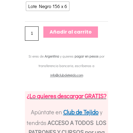
Lace
Lote Negro 156 x 6
de
Katia
Concept
Añadir al carrito
por
lotes
Si eres de
Argentina
y quieres
pagar en pesos
por
de
transferencia bancaria, escríbenos a
ovillos
info@clubdetejido.com
cantidad
¿Lo quieres descargar GRATIS?
Apúntate en
Club de Tejido
y
tendrás
ACCESO A TODOS LOS
PATRONES Y CURSOS por una