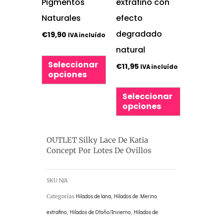
Pigmentos
extrafino con
en
en
Naturales
efecto
la
la
degradado
€
19,90
IVA incluído
página
página
natural
de
de
Seleccionar
€
11,95
IVA incluído
opciones
producto
producto
Seleccionar
opciones
OUTLET Silky Lace De Katia
Concept Por Lotes De Ovillos
SKU
N/A
Categorías
Hilados de lana
,
Hilados de Merino
extrafino
,
Hilados de Otoño/Invierno
,
Hilados de