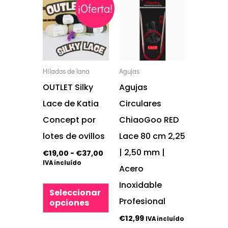
Este
Este
¡Oferta!
de
precios:
producto
producto
desde
tiene
tiene
€19,00
hasta
múltiples
múltiples
€37,00
variantes.
variantes.
Hilados de lana
Agujas
Las
Las
OUTLET Silky
Agujas
opciones
opciones
Lace de Katia
Circulares
se
se
Concept por
ChiaoGoo RED
pueden
pueden
lotes de ovillos
Lace 80 cm 2,25
elegir
elegir
| 2,50 mm |
€
19,00
-
€
37,00
IVA incluído
en
en
Acero
la
la
Inoxidable
Seleccionar
página
página
Profesional
opciones
de
de
€
12,99
IVA incluído