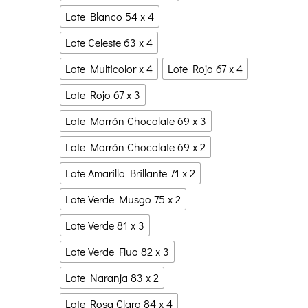
Cancun
Lote Blanco 54 x 4
de
Lote Celeste 63 x 4
Katia
Lote Multicolor x 4
Lote Rojo 67 x 4
por
lotes
Lote Rojo 67 x 3
de
Lote Marrón Chocolate 69 x 3
ovillos
Lote Marrón Chocolate 69 x 2
cantidad
Lote Amarillo Brillante 71 x 2
Lote Verde Musgo 75 x 2
Lote Verde 81 x 3
Lote Verde Fluo 82 x 3
Lote Naranja 83 x 2
Lote Rosa Claro 84 x 4