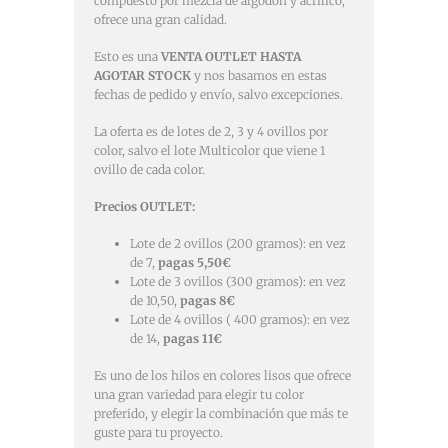
compuesto por mezcla de algodón y acrílico,
ofrece una gran calidad.
Esto es una
VENTA OUTLET HASTA
AGOTAR STOCK
y nos basamos en estas
fechas de pedido y envío, salvo excepciones.
La oferta es de lotes de 2, 3 y 4 ovillos por
color, salvo el lote Multicolor que viene 1
ovillo de cada color.
Precios OUTLET:
Lote de 2 ovillos (200 gramos): en vez
de 7,
pagas 5,50€
Lote de 3 ovillos (300 gramos): en vez
de 10,50,
pagas 8€
Lote de 4 ovillos ( 400 gramos): en vez
de 14,
pagas 11€
Es uno de los hilos en colores lisos que ofrece
una gran variedad para elegir tu color
preferido, y elegir la combinación que más te
guste para tu proyecto.