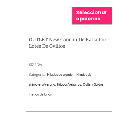
producto
producto
Seleccionar
opciones
OUTLET New Cancun De Katia Por
Lotes De Ovillos
SKU
N/A
Categorías
Hilados de algodón
,
Hilados de
primavera/verano
,
Hilados Veganos
,
Outlet / Saldos
,
Tienda de lanas