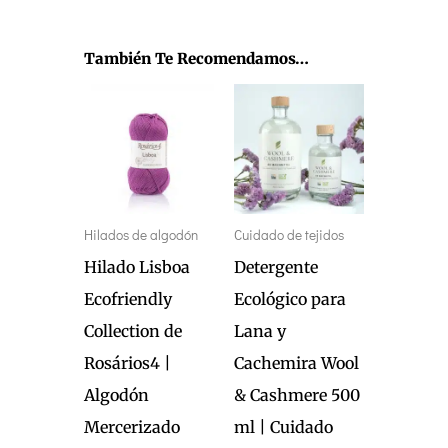
También Te Recomendamos…
Este
producto
tiene
múltiples
variantes.
Hilados de algodón
Cuidado de tejidos
Las
Hilado Lisboa
Detergente
opciones
Ecofriendly
Ecológico para
se
Collection de
Lana y
pueden
Rosários4 |
Cachemira Wool
elegir
Algodón
& Cashmere 500
en
Mercerizado
ml | Cuidado