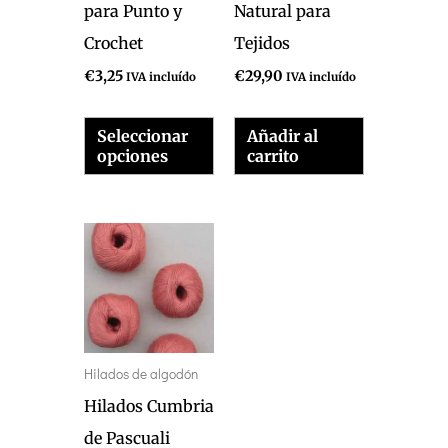
la
para Punto y
Natural para
página
Crochet
Tejidos
de
€
3,25
€
29,90
IVA incluído
IVA incluído
producto
Seleccionar
Añadir al
opciones
carrito
Este
producto
tiene
múltiples
variantes.
Hilados de algodón
Las
Hilados Cumbria
opciones
de Pascuali