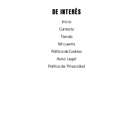
DE INTERÉS
Inicio
Contacto
Tienda
Mi cuenta
Política de Cookies
Aviso Legal
Política de Privacidad
Afiliados
¡NO TE PIERDAS NADA!
☞ SUSCRÍBETE Y OBTÉN UN 20% DE
DESCUENTO EN NUESTRA TIENDA ONLINE ☜