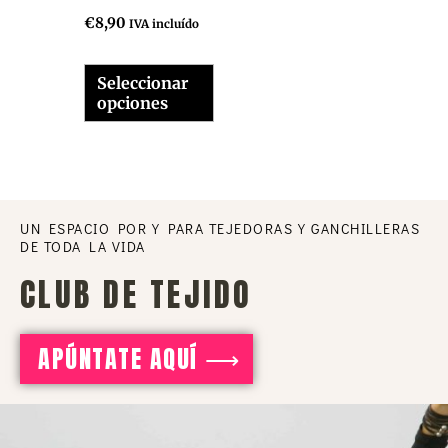
se
€
8,90
IVA incluído
pueden
elegir
Seleccionar
opciones
en
la
página
de
UN ESPACIO POR Y PARA TEJEDORAS Y GANCHILLERAS
producto
DE TODA LA VIDA
CLUB DE TEJIDO
APÚNTATE AQUÍ ⟶