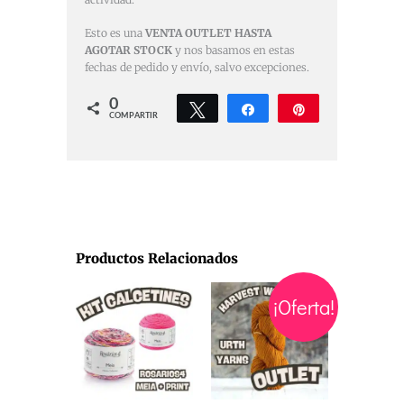
Esto es una
VENTA OUTLET HASTA
AGOTAR STOCK
y nos basamos en estas
fechas de pedido y envío, salvo excepciones.
0
Twittear
Compartir
Pin
COMPARTIR
Productos Relacionados
Rango
Este
Este
¡Oferta!
de
precios:
producto
producto
desde
tiene
tiene
€45,00
hasta
múltiples
múltiples
€66,00