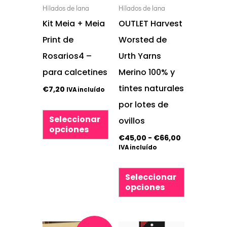
variantes.
variantes.
Hilados de lana
Hilados de lana
Las
Las
Kit Meia + Meia
OUTLET Harvest
opciones
opciones
Print de
Worsted de
se
se
Rosarios4 –
Urth Yarns
pueden
pueden
para calcetines
Merino 100% y
elegir
elegir
tintes naturales
€
7,20
IVA incluído
en
en
por lotes de
la
la
Seleccionar
ovillos
opciones
página
página
€
45,00
-
€
66,00
IVA incluído
de
de
producto
producto
Seleccionar
opciones
Rango