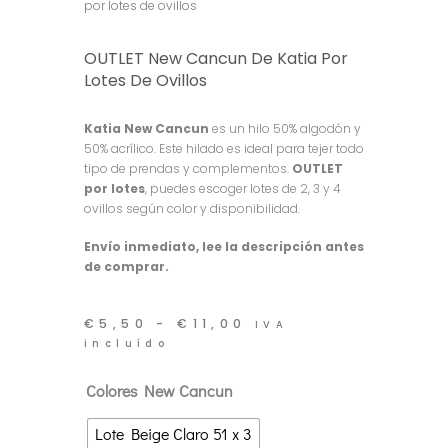
por lotes de ovillos
OUTLET New Cancun De Katia Por
Lotes De Ovillos
Katia New Cancun
es un hilo 50% algodón y
50% acrílico. Este hilado es ideal para tejer todo
tipo de prendas y complementos.
OUTLET
por lotes
, puedes escoger lotes de 2, 3 y 4
ovillos según color y disponibilidad.
Envío inmediato, lee la descripción antes
de comprar.
Rango
€
5,50
-
€
11,00
IVA
de
incluído
precios:
desde
OUTLET
Colores New Cancun
€5,50
hasta
New
€11,00
Lote Beige Claro 51 x 3