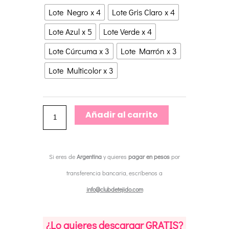
hasta
Harvest
€66,00
Lote Negro x 4
Lote Gris Claro x 4
Worsted
Lote Azul x 5
Lote Verde x 4
de
Lote Cúrcuma x 3
Lote Marrón x 3
Urth
Lote Multicolor x 3
Yarns
Merino
100%
Añadir al carrito
y
tintes
naturales
Si eres de
Argentina
y quieres
pagar en pesos
por
por
transferencia bancaria, escríbenos a
lotes
info@clubdetejido.com
de
ovillos
¿Lo quieres descargar GRATIS?