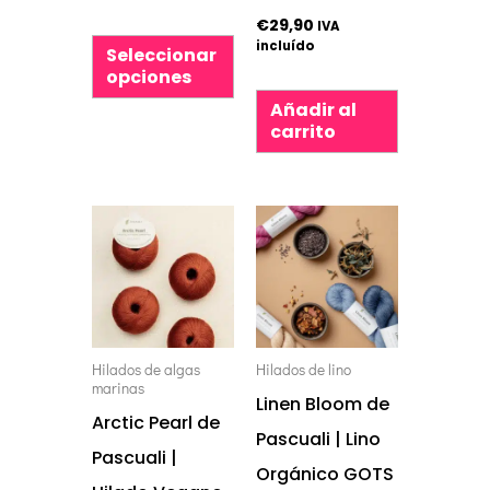
producto
€
29,90
IVA
incluído
Seleccionar
opciones
Añadir al
carrito
Este
Este
producto
producto
tiene
tiene
múltiples
múltiples
variantes.
variantes.
Hilados de algas
Hilados de lino
marinas
Las
Las
Linen Bloom de
Arctic Pearl de
opciones
opciones
Pascuali | Lino
Pascuali |
se
se
Orgánico GOTS