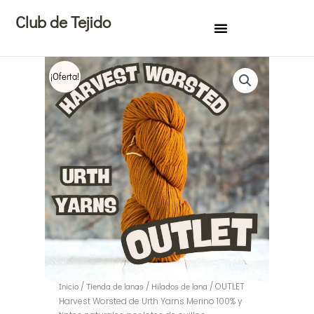
Ir
Club de Tejido
al
contenido
¡Oferta!
Inicio
/
Tienda de lanas
/
Hilados de lana
/ OUTLET
Harvest Worsted de Urth Yarns Merino 100% y