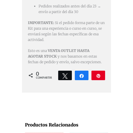
Pedidos realizados antes del día 23 →
envío a partir del día 30
IMPORTANTE:
Si el pedido forma parte de un
Kit para una experiencia o curso en curso, se
enviará según las fechas específicas de esa
actividad.
Esto es una
VENTA OUTLET HASTA
AGOTAR STOCK
y nos basamos en estas
fechas de pedido y envío, salvo excepciones.
0
Twittear
Compartir
Pin
COMPARTIR
Productos Relacionados