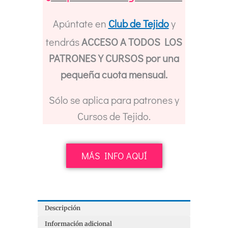
cantidad
Apúntate en
Club de Tejido
y
tendrás
ACCESO A TODOS LOS
PATRONES Y CURSOS por una
pequeña cuota mensual.
Sólo se aplica para patrones y
Cursos de Tejido.
MÁS INFO AQUÍ
Descripción
Información adicional