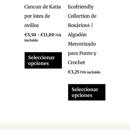
opciones
opciones
Cancun de Katia
Ecofriendly
se
se
por lotes de
Collection de
pueden
pueden
ovillos
Rosários4 |
elegir
elegir
Algodón
€
5,50
-
€
11,00
IVA
incluído
en
en
Mercerizado
la
la
para Punto y
Seleccionar
página
página
Crochet
opciones
de
de
€
3,25
IVA incluído
producto
producto
Seleccionar
opciones