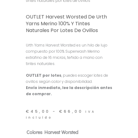
tintes naturales por lotes de ovillos
OUTLET Harvest Worsted De Urth
Yarns Merino 100% Y Tintes
Naturales Por Lotes De Ovillos
Urth Yarns Harvest Worsted es un hilo de lujo
compuesto por 100% Superwash Merino
extrafino de 16 micras, teñido a mano con
tintes naturales.
OUTLET por lotes
, puedes escoger lotes de
ovillos según color y disponibilidad.
Envío inmediato, lee la descripción antes
de comprar.
Rango
€
45,00
-
€
66,00
IVA
de
incluído
precios:
desde
OUTLET
Colores Harvest Worsted
€45,00