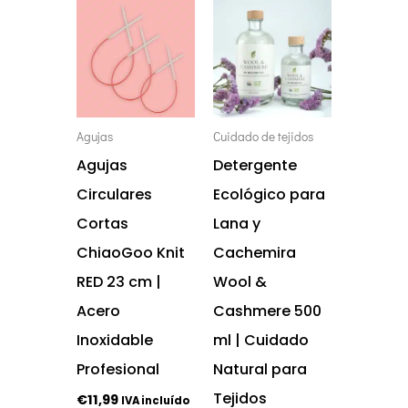
Este
producto
tiene
múltiples
variantes.
Agujas
Cuidado de tejidos
Las
Agujas
Detergente
opciones
Circulares
Ecológico para
se
Cortas
Lana y
pueden
ChiaoGoo Knit
Cachemira
elegir
RED 23 cm |
Wool &
en
Acero
Cashmere 500
la
Inoxidable
ml | Cuidado
página
Profesional
Natural para
de
Tejidos
€
11,99
IVA incluído