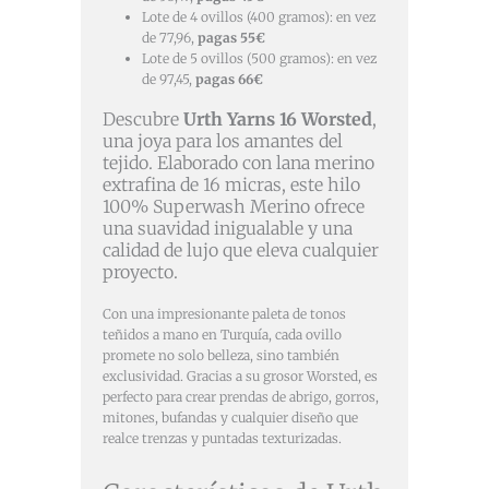
Lote de 4 ovillos (400 gramos): en vez
de 77,96,
pagas 55€
Lote de 5 ovillos (500 gramos): en vez
de 97,45,
pagas 66€
Descubre
Urth Yarns 16 Worsted
,
una joya para los amantes del
tejido. Elaborado con lana merino
extrafina de 16 micras, este hilo
100% Superwash Merino ofrece
una suavidad inigualable y una
calidad de lujo que eleva cualquier
proyecto.
Con una impresionante paleta de tonos
teñidos a mano en Turquía, cada ovillo
promete no solo belleza, sino también
exclusividad. Gracias a su grosor Worsted, es
perfecto para crear prendas de abrigo, gorros,
mitones, bufandas y cualquier diseño que
realce trenzas y puntadas texturizadas.