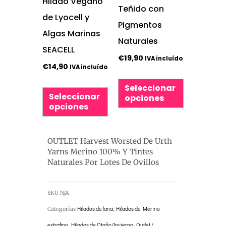
Hilado Vegano
pueden
pueden
Teñido con
de Lyocell y
elegir
elegir
Pigmentos
Algas Marinas
en
en
Naturales
SEACELL
la
la
€
19,90
IVA incluído
€
14,90
IVA incluído
página
página
de
de
Seleccionar
Seleccionar
opciones
producto
producto
opciones
OUTLET Harvest Worsted De Urth
Yarns Merino 100% Y Tintes
Naturales Por Lotes De Ovillos
SKU
N/A
Categorías
Hilados de lana
,
Hilados de Merino
extrafino
,
Hilados de Otoño/Invierno
,
Outlet /