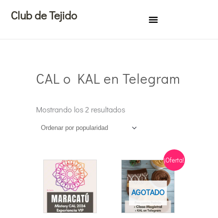
Ir
Club de Tejido
al
contenido
CAL o KAL en Telegram
Ordenado
por
Mostrando los 2 resultados
popularidad
El
El
¡Oferta!
precio
precio
actual
original
AGOTADO
es:
era:
€35,00.
€81,29.