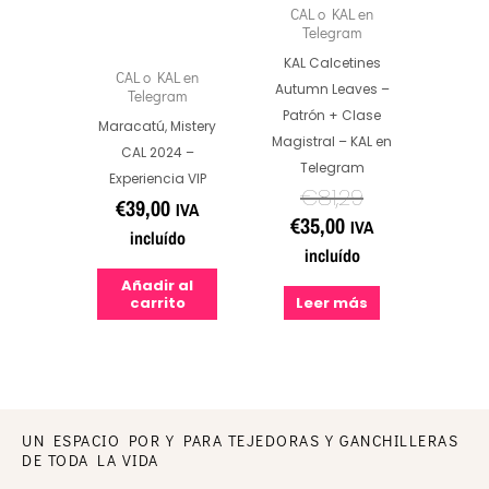
CAL o KAL en
Telegram
KAL Calcetines
CAL o KAL en
Autumn Leaves –
Telegram
Patrón + Clase
Maracatú, Mistery
Magistral – KAL en
CAL 2024 –
Telegram
Experiencia VIP
€
81,29
€
39,00
IVA
€
35,00
IVA
incluído
incluído
Añadir al
carrito
Leer más
UN ESPACIO POR Y PARA TEJEDORAS Y GANCHILLERAS
DE TODA LA VIDA