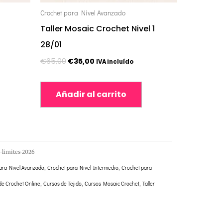
Crochet para Nivel Avanzado
Taller Mosaic Crochet Nivel 1
28/01
€
65,00
€
35,00
IVA incluído
Añadir al carrito
-limites-2026
ara Nivel Avanzado
,
Crochet para Nivel Intermedio
,
Crochet para
de Crochet Online
,
Cursos de Tejido
,
Cursos Mosaic Crochet
,
Taller