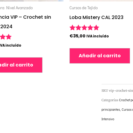
ara Nivel Avanzado
Cursos de Tejido
ncia VIP – Crochet sin
Loba Mistery CAL 2023
 2024
€
35,00
Valorado con
IVA incluído
5.00
o con
IVA incluído
de 5
Añadir al carrito
dir al carrito
SKU
vip-crochet-sin
Categorías
Crochet p
principiantes
,
Cursos 
Intensivo