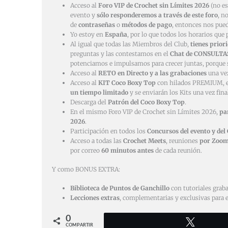
Acceso al
Foro VIP de Crochet sin Límites 2026
(no e
evento y
sólo responderemos a través de este foro
, n
de
contraseñas
o
métodos de pago
, entonces nos pued
Yo estoy en
España
, por lo que todos los horarios que
Al igual que todas las Miembros del Club,
tienes prior
preguntas y las contestamos en el
Chat de CONSULTA
potenciamos e impulsamos para crecer juntas, porqu
Acceso al
RETO en Directo y a las grabaciones
una vez
Acceso al
KIT Coco Boxy Top
con hilados PREMIUM, e
un tiempo limitado
y se enviarán los Kits una vez fina
Descarga del
Patrón del Coco Boxy Top
.
En el mismo Foro VIP de Crochet sin Límites 2026,
pa
2026
.
Participación en todos los
Concursos del evento y del
Acceso a todas las
Crochet Meets
, reuniones
por Zoo
por correo
60 minutos antes
de cada reunión.
Y como BONUS EXTRA:
Biblioteca de Puntos de Ganchillo
con tutoriales graba
Lecciones extras
, complementarias y exclusivas para 
0
Twittear
COMPARTIR