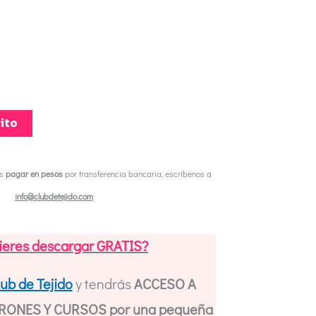
ito
es
pagar en pesos
por transferencia bancaria, escríbenos a
info@clubdetejido.com
ieres descargar GRATIS?
lub de Tejido
y tendrás
ACCESO A
ONES Y CURSOS por una pequeña