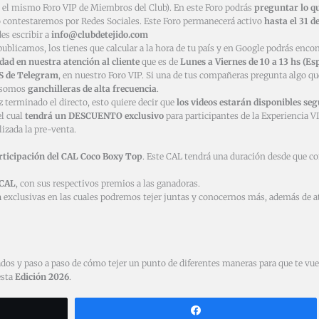
s el mismo Foro VIP de Miembros del Club). En este Foro podrás
preguntar lo q
o contestaremos por Redes Sociales. Este Foro permanecerá activo
hasta el 31 
es escribir a
info@clubdetejido.com
 publicamos, los tienes que calcular a la hora de tu país y en Google podrás encon
idad en nuestra atención al cliente
que es de
Lunes a Viernes de 10 a 13 hs (Es
S de Telegram
, en nuestro Foro VIP. Si una de tus compañeras pregunta algo qu
e somos
ganchilleras de alta frecuencia
.
 terminado el directo, esto quiere decir que
los videos estarán disponibles se
l cual
tendrá un DESCUENTO exclusivo
para participantes de la Experiencia V
lizada la pre-venta.
rticipación del CAL Coco Boxy Top
. Este CAL tendrá una duración desde que c
 CAL
, con sus respectivos premios a las ganadoras.
m
exclusivas en las cuales podremos tejer juntas y conocernos más, además de a
dos y paso a paso de cómo tejer un punto de diferentes maneras para que te vue
esta
Edición 2026
.
Compartir