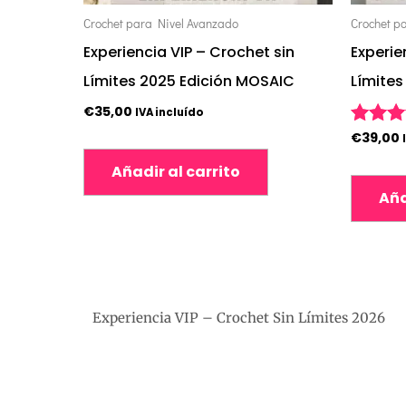
Crochet para Nivel Avanzado
Crochet p
Experiencia VIP – Crochet sin
Experie
Límites 2025 Edición MOSAIC
Límites
€
35,00
IVA incluído
€
39,00
Valorad
5.00
Añadir al carrito
de 5
Aña
Experiencia VIP – Crochet Sin Límites 2026