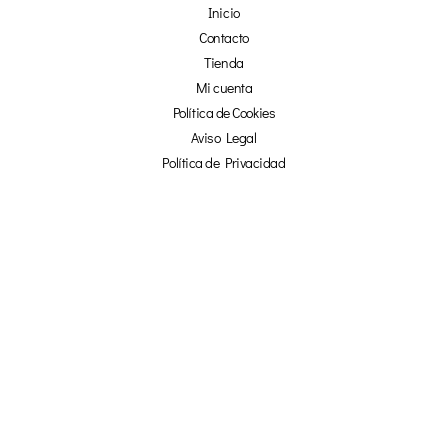
Inicio
Contacto
Tienda
Mi cuenta
Política de Cookies
Aviso Legal
Política de Privacidad
Afiliados
¡NO TE PIERDAS NADA!
☞ SUSCRÍBETE Y OBTÉN UN 20% DE
DESCUENTO EN NUESTRA TIENDA ONLINE ☜
TU NOMBRE