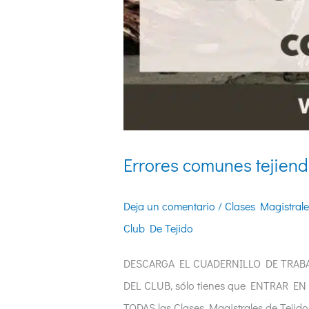
Errores comunes tejiend
Deja un comentario
/
Clases Magistrale
Club De Tejido
DESCARGA EL CUADERNILLO DE TRABAJO
DEL CLUB, sólo tienes que ENTRAR EN
TODAS las Clases Magistrales de Tejido