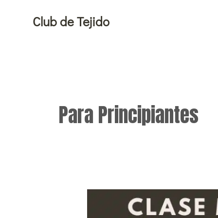
Ir
Club de Tejido
al
contenido
Para Principiantes
Cómo
tejer