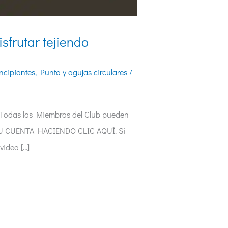
sfrutar tejiendo
ncipiantes
,
Punto y agujas circulares
/
odas las Miembros del Club pueden
TU CUENTA HACIENDO CLIC AQUÍ. Si
video […]