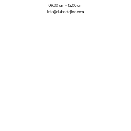
09:00 am – 12:00 am
info@clubdetejido.com
DE INTERÉS
Inicio
Contacto
Tienda
Mi cuenta
Política de Cookies
Aviso Legal
Política de Privacidad
Afiliados
¡NO TE PIERDAS NADA!