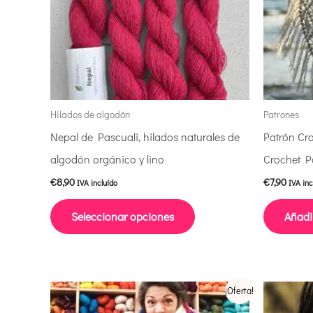
variantes.
Las
opciones
se
pueden
elegir
Hilados de algodón
Patrones
en
Nepal de Pascuali, hilados naturales de
Patrón Cro
la
algodón orgánico y lino
Crochet P
página
€
8,90
€
7,90
IVA incluído
IVA inc
de
Seleccionar opciones
Añadir
producto
Este
¡Oferta!