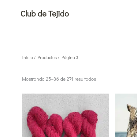
Ir
Club de Tejido
al
contenido
Ordenado
Inicio
/
Productos
/ Página 3
por
popularidad
Mostrando 25–36 de 271 resultados
Este
producto
tiene
múltiples