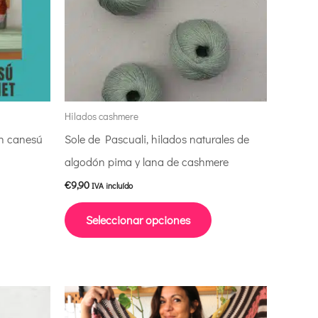
variantes.
Las
opciones
se
pueden
elegir
Hilados cashmere
en
n canesú
Sole de Pascuali, hilados naturales de
la
algodón pima y lana de cashmere
página
€
9,90
IVA incluído
de
Seleccionar opciones
producto