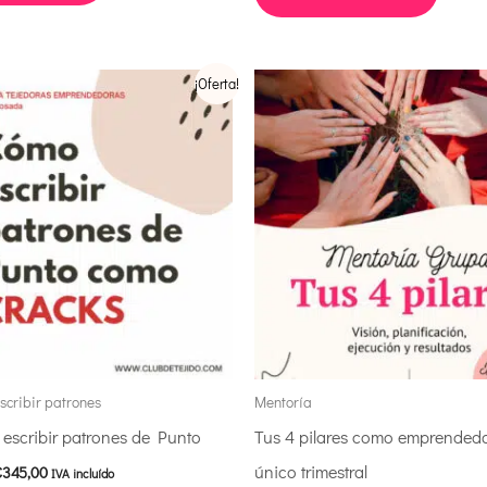
l
El
¡Oferta!
recio
precio
riginal
actual
ra:
es:
2.995,00.
€345,00.
scribir patrones
Mentoría
 escribir patrones de Punto
Tus 4 pilares como emprended
único trimestral
€
345,00
IVA incluído