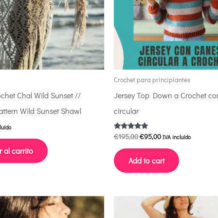
Crochet para principiantes
chet Chal Wild Sunset //
Jersey Top Down a Crochet co
attern Wild Sunset Shawl
circular
luído
€
195,00
€
95,00
Valorado con
IVA incluído
5.00
de 5
 al carrito
Add to cart