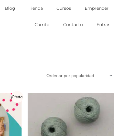
Blog
Tienda
Cursos
Emprender
Carrito
Contacto
Entrar
Este
¡Oferta!
producto
tiene
múltiples