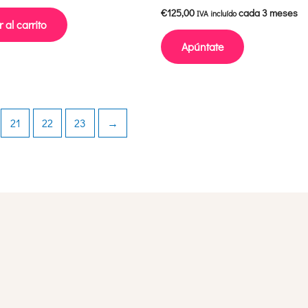
€
125,00
cada 3 meses
IVA incluído
 al carrito
Apúntate
21
22
23
→