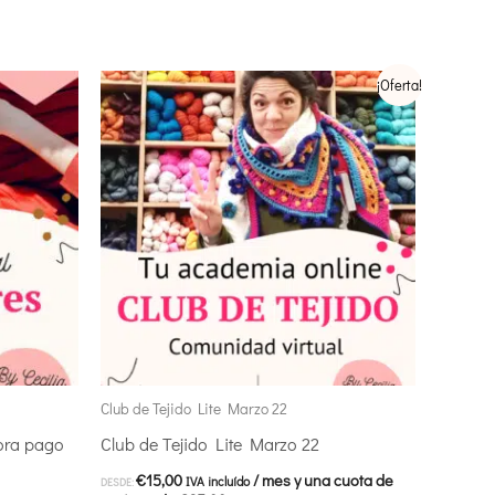
Este
¡Oferta!
producto
tiene
múltiples
variantes.
Las
opciones
se
pueden
elegir
Club de Tejido Lite Marzo 22
en
ora pago
Club de Tejido Lite Marzo 22
la
€
15,00
/ mes y una cuota de
IVA incluído
DESDE: