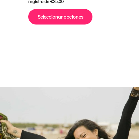
registro de
€
25,00
página
de
Seleccionar opciones
producto