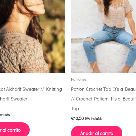
Patrones
cot Alkharif Sweater // Knitting
Patrón Crochet Top It’s a Beau
kharif Sweater
// Crochet Pattern It’s a Beaut
Top
n
ncluído
€
10,50
IVA incluído
 al carrito
Añadir al carrito