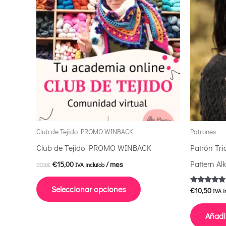
producto
tiene
múltiples
variantes.
Las
opciones
se
pueden
elegir
Club de Tejido PROMO WINBACK
Patrones
en
Club de Tejido PROMO WINBACK
Patrón Tri
la
Pattern Al
€
15,00
/ mes
IVA incluído
DESDE:
página
Seleccionar opciones
€
10,50
Valorado co
IVA i
de
5.00
de 5
producto
Añadir