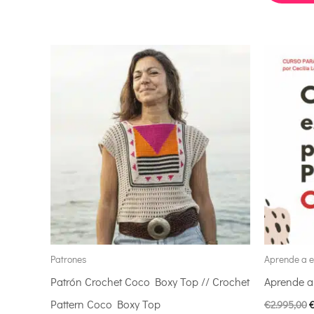
E
p
o
e
€
Patrones
Aprende a e
Patrón Crochet Coco Boxy Top // Crochet
Aprende a
Pattern Coco Boxy Top
€
2.995,00