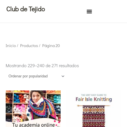
Ir
Club de Tejido
al
contenido
Ordenado
Inicio
/
Productos
/ Página 20
por
popularidad
Mostrando 229–240 de 271 resultados