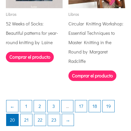
Libros
Libros
52 Weeks of Socks:
Circular Knitting Workshop:
Beautiful patterns for year-
Essential Techniques to
round knitting by Laine
Master Knitting in the
Round by Margaret
Comprar el producto
Radcliffe
Comprar el producto
←
1
2
3
…
17
18
19
20
21
22
23
→