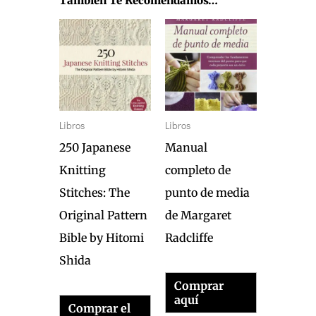
También Te Recomendamos…
Libros
Libros
250 Japanese
Manual
Knitting
completo de
Stitches: The
punto de media
Original Pattern
de Margaret
Bible by Hitomi
Radcliffe
Shida
Comprar
aquí
Comprar el