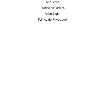
Mi cuenta
Política de Cookies
Aviso Legal
Política de Privacidad
Afiliados
¡NO TE PIERDAS NADA!
☞ SUSCRÍBETE Y OBTÉN UN 20% DE
DESCUENTO EN NUESTRA TIENDA ONLINE ☜
TU NOMBRE
TU CORREO