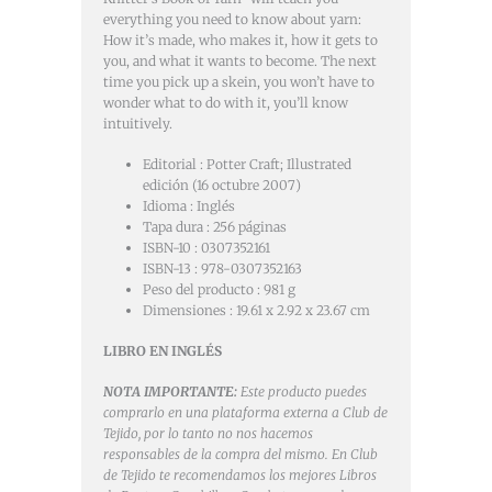
everything you need to know about yarn:
How it’s made, who makes it, how it gets to
you, and what it wants to become. The next
time you pick up a skein, you won’t have to
wonder what to do with it, you’ll know
intuitively.
Editorial :
Potter Craft; Illustrated
edición (16 octubre 2007)
Idioma :
Inglés
Tapa dura :
256 páginas
ISBN-10 :
0307352161
ISBN-13 :
978-0307352163
Peso del producto :
981 g
Dimensiones :
19.61 x 2.92 x 23.67 cm
LIBRO EN INGLÉS
NOTA IMPORTANTE:
Este producto puedes
comprarlo en una plataforma externa a Club de
Tejido, por lo tanto no nos hacemos
responsables de la compra del mismo. En Club
de Tejido te recomendamos los mejores Libros