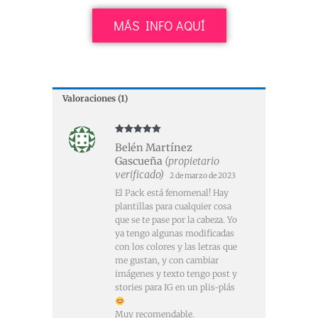
MÁS INFO AQUÍ
Valoraciones (1)
Valorado con
Belén Martínez
5
de 5
Gascueña
(propietario
verificado)
2 de marzo de 2023
El Pack está fenomenal! Hay
plantillas para cualquier cosa
que se te pase por la cabeza. Yo
ya tengo algunas modificadas
con los colores y las letras que
me gustan, y con cambiar
imágenes y texto tengo post y
stories para IG en un plis-plás
Muy recomendable.