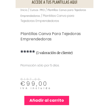
Inicio
/
Cursos PRO
/
Plantillas Canva para Tejedoras
Emprendedoras
/ Plantillas Canva para
Tejedoras Emprendedoras
Plantillas Canva Para Tejedoras
Emprendedoras
(
1
valoración de cliente)
Valorado
1
con
5.00
de
5 en base a
valoración
Promoción sólo por 5 días.
de un cliente
El
El
€
197,00
€
99,00
precio
precio
original
actual
IVA incluído
era:
es:
€197,00.
€99,00.
Plantillas
Añadir al carrito
Canva