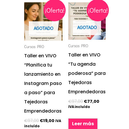
El
El
El
El
¡Oferta!
¡Oferta!
precio
precio
precio
precio
original
actual
original
actual
era:
es:
era:
es:
€97,00.
€19,00.
€97,00.
€77,00.
AGOTADO
AGOTADO
Cursos PRO
Cursos PRO
Taller en VIVO
Taller en VIVO
“Tu agenda
“Planifica tu
poderosa” para
lanzamiento en
Tejedoras
Instagram paso
Emprendedoras
a paso” para
Tejedoras
€
97,00
€
77,00
IVA incluído
Emprendedoras
€
97,00
€
19,00
IVA
Leer más
incluído