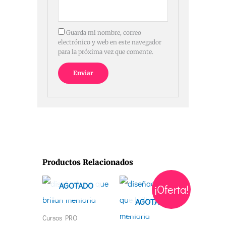
Guarda mi nombre, correo
electrónico y web en este navegador
para la próxima vez que comente.
Productos Relacionados
El
El
AGOTADO
¡Oferta!
precio
precio
actual
original
AGOTADO
es:
era:
€547,00.
€1.547,00.
Cursos PRO