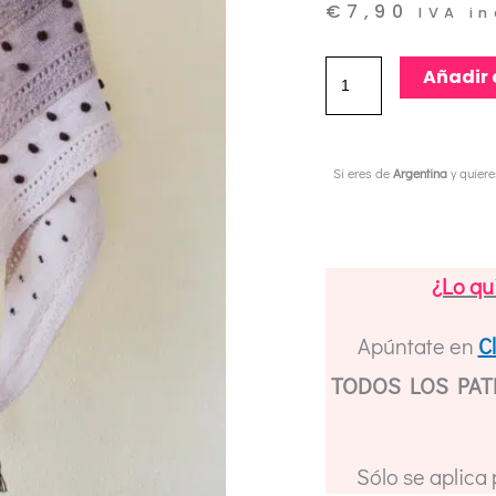
€
7,90
IVA i
Patrón
Añadir 
Tricot
Chal
Si eres de
Argentina
y quier
Mujer
Semilla
//
¿Lo qu
Knitting
Pattern
Apúntate en
C
Seed
TODOS LOS PATR
Woman
Shawl
cantidad
Sólo se aplica