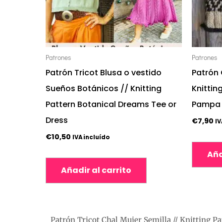
Patrones
Patrones
Patrón Tricot Blusa o vestido
Patrón
Sueños Botánicos // Knitting
Knittin
Pattern Botanical Dreams Tee or
Pampa 
Dress
€
7,90
IV
€
10,50
IVA incluído
Aña
Añadir al carrito
Patrón Tricot Chal Mujer Semilla // Knitting 