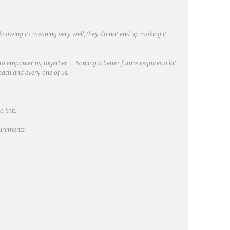
of knowing its meaning very well, they do not end up making it
d to empower us, together …. Sowing a better future requires a lot
 each and every one of us.
o knit.
surements.