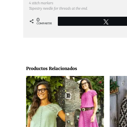
4 stitch markers
Tapestry needle for threads at the end.
0
Twittear
COMPARTIR
Productos Relacionados