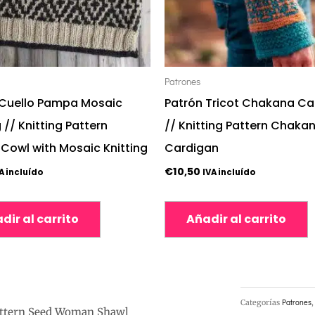
Patrones
 Cuello Pampa Mosaic
Patrón Tricot Chakana Ca
g // Knitting Pattern
// Knitting Pattern Chaka
Cowl with Mosaic Knitting
Cardigan
€
10,50
A incluído
IVA incluído
dir al carrito
Añadir al carrito
Categorías
Patrones
Pattern Seed Woman Shawl