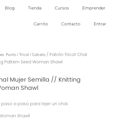
Blog
Tienda
Cursos
Emprender
Carrito
Contacto
Entrar
es Punto / Tricot / Calceta
/ Patrón Tricot Chal
ting Pattern Seed Woman Shawl
hal Mujer Semilla // Knitting
Woman Shawl
al paso a paso para tejer un chal.
d Woman Shawl!