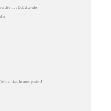
esulte muy fácil al tejerlo.
idas.
Te lo enviaré lo antes posible!