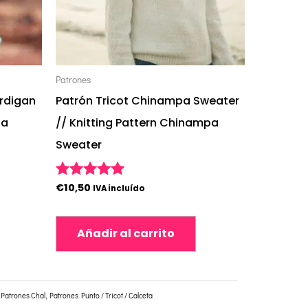
Patrones
rdigan
Patrón Tricot Chinampa Sweater
na
// Knitting Pattern Chinampa
Sweater
€
10,50
Valorado con
IVA incluído
5.00
de 5
Añadir al carrito
,
Patrones Chal
,
Patrones Punto / Tricot / Calceta