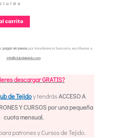
ncluído
al carrito
es
pagar en pesos
por transferencia bancaria, escríbenos a
info@clubdetejido.com
ieres descargar GRATIS?
lub de Tejido
y tendrás
ACCESO A
ONES Y CURSOS por una pequeña
cuota mensual.
 para patrones y Cursos de Tejido.