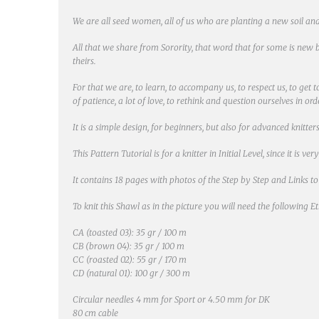
We are all seed women, all of us who are planting a new soil and
All that we share from Sorority, that word that for some is new b
theirs.
For that we are, to learn, to accompany us, to respect us, to get 
of patience, a lot of love, to rethink and question ourselves in o
It is a simple design, for beginners, but also for advanced knitters
This Pattern Tutorial is for a knitter in Initial Level, since it is
It contains 18 pages with photos of the Step by Step and Links t
To knit this Shawl as in the picture you will need the following
CA (toasted 03): 35 gr / 100 m
CB (brown 04): 35 gr / 100 m
CC (roasted 02): 55 gr / 170 m
CD (natural 01): 100 gr / 300 m
Circular needles 4 mm for Sport or 4.50 mm for DK
80 cm cable