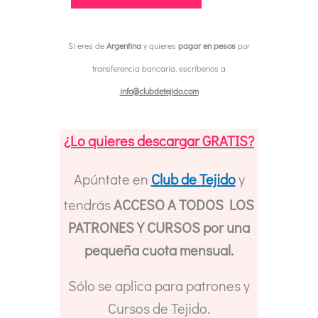
Crochet
Mitones
Si eres de
Argentina
y quieres
pagar en pesos
por
sin
transferencia bancaria, escríbenos a
dedo
info@clubdetejido.com
Puntas
//
¿Lo quieres descargar GRATIS?
Crochet
Pattern
Apúntate en
Club de Tejido
y
Puntas
tendrás
ACCESO A TODOS LOS
Fingerless
PATRONES Y CURSOS por una
Mittens
pequeña cuota mensual.
cantidad
Sólo se aplica para patrones y
Cursos de Tejido.