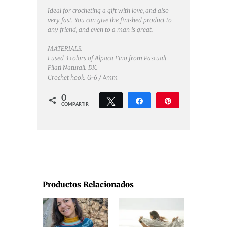
Ideal for crocheting a gift with love, and also
very fast. You can give the finished product to
any friend, and even to a man is great.
MATERIALS:
I used 3 colors of Alpaca Fino from Pascuali
Filati Naturali. DK.
Crochet hook: G-6 / 4mm
0
Twittear
Compartir
Pin
COMPARTIR
Productos Relacionados