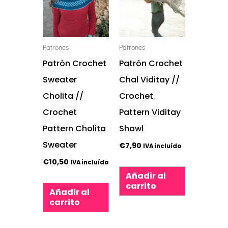
Patrones
Patrones
Patrón Crochet
Patrón Crochet
Sweater
Chal Viditay //
Cholita //
Crochet
Crochet
Pattern Viditay
Pattern Cholita
Shawl
Sweater
€
7,90
IVA incluído
€
10,50
IVA incluído
Añadir al
carrito
Añadir al
carrito