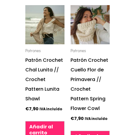
Patrones
Patrones
Patrón Crochet
Patrón Crochet
Chal Lunita //
Cuello Flor de
Crochet
Primavera //
Pattern Lunita
Crochet
Shawl
Pattern Spring
Flower Cowl
€
7,90
IVA incluído
€
7,90
IVA incluído
Añadir al
carrito