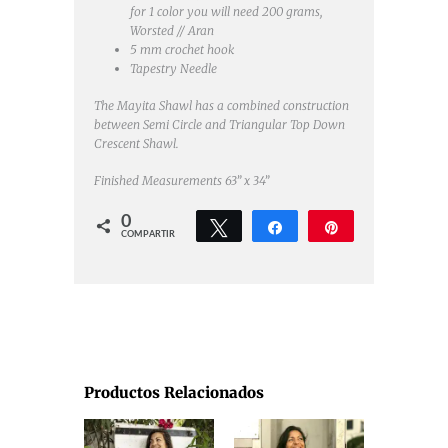
for 1 color you will need 200 grams,
Worsted // Aran
5 mm crochet hook
Tapestry Needle
The Mayita Shawl has a combined construction
between Semi Circle and Triangular Top Down
Crescent Shawl.
Finished Measurements
63” x 34”
0
Twittear
Compartir
Pin
COMPARTIR
Productos Relacionados