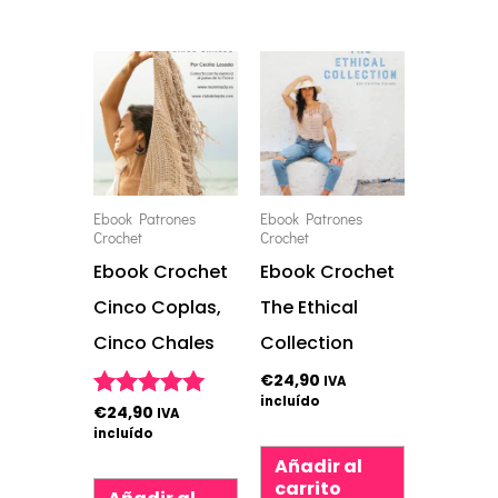
Ebook Patrones
Ebook Patrones
Crochet
Crochet
Ebook Crochet
Ebook Crochet
Cinco Coplas,
The Ethical
Cinco Chales
Collection
€
24,90
IVA
incluído
€
24,90
Valorado con
IVA
5.00
incluído
de 5
Añadir al
carrito