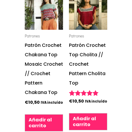
Patrones
Patrones
Patrón Crochet
Patrón Crochet
Chakana Top
Top Cholita //
Mosaic Crochet
Crochet
// Crochet
Pattern Cholita
Pattern
Top
Chakana Top
€
10,50
Valorado con
IVA incluído
€
10,50
IVA incluído
5.00
de 5
Añadir al
Añadir al
carrito
carrito