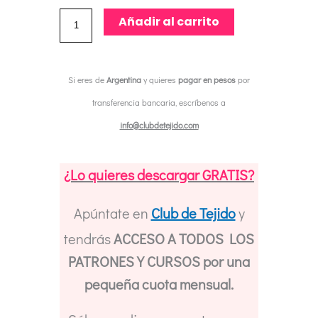
Patrón
Añadir al carrito
Crochet
Chal
Si eres de
Argentina
y quieres
pagar en pesos
por
Mayita
transferencia bancaria, escríbenos a
//
info@clubdetejido.com
Crochet
Pattern
¿Lo quieres descargar GRATIS?
The
Mayita
Apúntate en
Club de Tejido
y
Shawl
tendrás
ACCESO A TODOS LOS
cantidad
PATRONES Y CURSOS por una
pequeña cuota mensual.