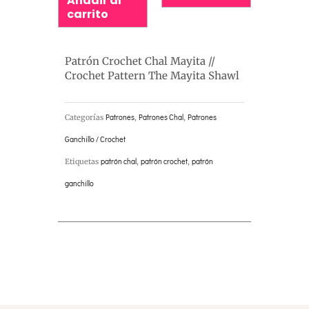
Añadir al
carrito
Patrón Crochet Chal Mayita //
Crochet Pattern The Mayita Shawl
Categorías
Patrones
,
Patrones Chal
,
Patrones
Ganchillo / Crochet
Etiquetas
patrón chal
,
patrón crochet
,
patrón
ganchillo