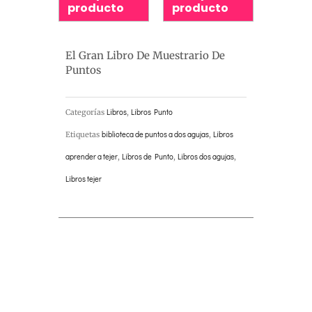
producto
producto
El Gran Libro De Muestrario De
Puntos
Categorías
Libros
,
Libros Punto
Etiquetas
biblioteca de puntos a dos agujas
,
Libros
aprender a tejer
,
Libros de Punto
,
Libros dos agujas
,
Libros tejer