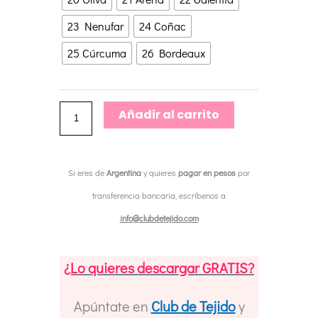
Marinas
SEACELL
23 Nenufar
24 Coñac
cantidad
25 Cúrcuma
26 Bordeaux
Añadir al carrito
Si eres de
Argentina
y quieres
pagar en pesos
por
transferencia bancaria, escríbenos a
info@clubdetejido.com
¿Lo quieres descargar GRATIS?
Apúntate en
Club de Tejido
y