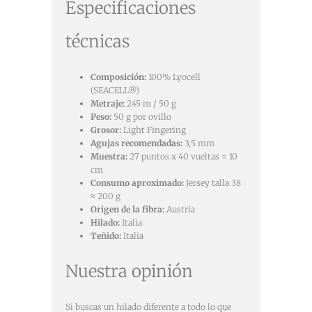
Especificaciones
técnicas
Composición:
100% Lyocell
(SEACELL®)
Metraje:
245 m / 50 g
Peso:
50 g por ovillo
Grosor:
Light Fingering
Agujas recomendadas:
3,5 mm
Muestra:
27 puntos x 40 vueltas = 10
cm
Consumo aproximado:
Jersey talla 38
≈ 200 g
Origen de la fibra:
Austria
Hilado:
Italia
Teñido:
Italia
Nuestra opinión
Si buscas un hilado diferente a todo lo que