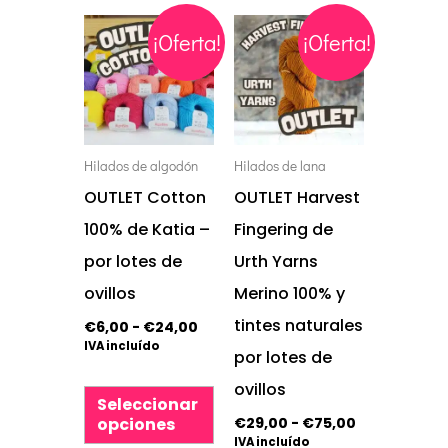
Rango
Rango
Este
Este
¡Oferta!
¡Oferta!
de
de
precios:
precios:
producto
producto
desde
desde
tiene
tiene
€6,00
€29,00
hasta
hasta
múltiples
múltiples
€24,00
€75,00
variantes.
variantes.
Hilados de algodón
Hilados de lana
Las
Las
OUTLET Cotton
OUTLET Harvest
opciones
opciones
100% de Katia –
Fingering de
se
se
por lotes de
Urth Yarns
pueden
pueden
ovillos
Merino 100% y
elegir
elegir
tintes naturales
€
6,00
-
€
24,00
IVA incluído
en
en
por lotes de
la
la
ovillos
Seleccionar
página
página
€
29,00
-
€
75,00
opciones
IVA incluído
de
de