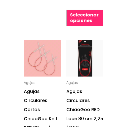
producto
producto
Seleccionar
opciones
Este
Este
producto
producto
tiene
tiene
múltiples
múltiples
variantes.
variantes.
Agujas
Agujas
Las
Las
Agujas
Agujas
opciones
opciones
Circulares
Circulares
se
se
Cortas
ChiaoGoo RED
pueden
pueden
ChiaoGoo Knit
Lace 80 cm 2,25
elegir
elegir