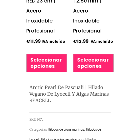
RED 23 cm |
| 2,50 mm |
en
en
Acero
Acero
la
la
Inoxidable
Inoxidable
página
página
Profesional
Profesional
de
de
€
11,99
€
12,99
IVA incluído
IVA incluído
producto
producto
Seleccionar
Seleccionar
opciones
opciones
Arctic Pearl De Pascuali | Hilado
Vegano De Lyocell Y Algas Marinas
SEACELL
SKU
N/A
Categorías
Hilados de algas marinas
,
Hilados de
Lyocell
,
Hilados de primavera/verano
,
Hilados