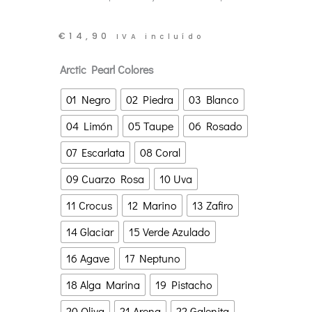
€
14,90
IVA incluído
Arctic
Arctic Pearl Colores
Pearl
01 Negro
02 Piedra
03 Blanco
de
04 Limón
05 Taupe
06 Rosado
Pascuali
07 Escarlata
08 Coral
|
09 Cuarzo Rosa
10 Uva
Hilado
Vegano
11 Crocus
12 Marino
13 Zafiro
de
14 Glaciar
15 Verde Azulado
Lyocell
16 Agave
17 Neptuno
y
18 Alga Marina
19 Pistacho
Algas
20 Oliva
21 Arena
22 Galenita