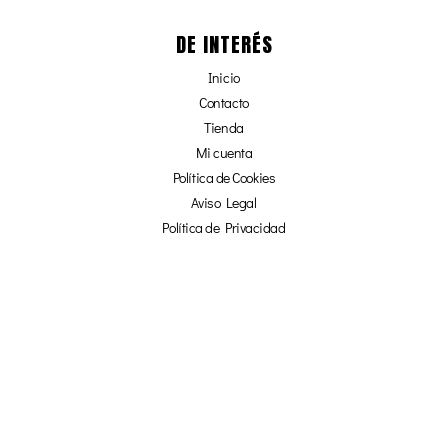
DE INTERÉS
Inicio
Contacto
Tienda
Mi cuenta
Política de Cookies
Aviso Legal
Política de Privacidad
Afiliados
¡NO TE PIERDAS NADA!
☞ SUSCRÍBETE Y OBTÉN UN 20% DE
DESCUENTO EN NUESTRA TIENDA ONLINE ☜