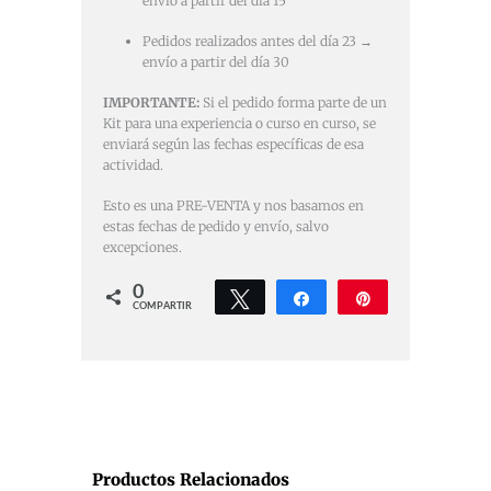
envío a partir del día 15
Pedidos realizados antes del día 23 →
envío a partir del día 30
IMPORTANTE:
Si el pedido forma parte de un
Kit para una experiencia o curso en curso, se
enviará según las fechas específicas de esa
actividad.
Esto es una PRE-VENTA y nos basamos en
estas fechas de pedido y envío, salvo
excepciones.
0
Twittear
Compartir
Pin
COMPARTIR
Productos Relacionados