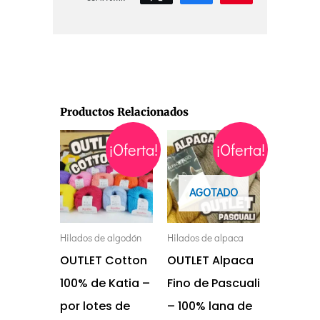
Productos Relacionados
Rango
Rango
Este
Este
¡Oferta!
¡Oferta!
de
de
precios:
precios:
producto
producto
desde
desde
tiene
tiene
€6,00
€27,00
AGOTADO
hasta
hasta
múltiples
múltiples
€24,00
€59,00
variantes.
variantes.
Hilados de algodón
Hilados de alpaca
Las
Las
OUTLET Cotton
OUTLET Alpaca
opciones
opciones
100% de Katia –
Fino de Pascuali
se
se
por lotes de
– 100% lana de