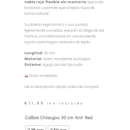
cable rojo flexible sin memoria
, que evita
torsiones y permite que el tejido fluya de
forma natural.
Su diseño ergonómico y sus puntas
ligeramente curvadas reducen la fatiga de las
manos, convirtiéndolas en una excelente
opción para largas sesiones de tejido.
Longitud:
30 cm
Material:
Acero inoxidable quirúrgico
Sistema:
Aguja circular fija corta
Envío inmediato.
Lee la descripción abajo antes de comprar.
€
11,99
IVA incluído
Agujas
Calibre Chiaogoo 30 cm Knit Red
Circulares
2,25 mm
2,50 mm