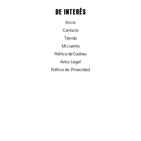
DE INTERÉS
Inicio
Contacto
Tienda
Mi cuenta
Política de Cookies
Aviso Legal
Política de Privacidad
Afiliados
¡NO TE PIERDAS NADA!
☞ SUSCRÍBETE Y OBTÉN UN 20% DE
DESCUENTO EN NUESTRA TIENDA ONLINE ☜