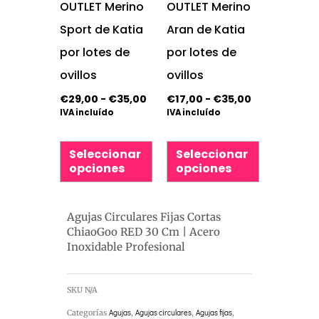
Las
Las
OUTLET Merino
OUTLET Merino
opciones
opciones
Sport de Katia
Aran de Katia
se
se
por lotes de
por lotes de
pueden
pueden
ovillos
ovillos
elegir
elegir
€
29,00
-
€
35,00
€
17,00
-
€
35,00
IVA incluído
IVA incluído
en
en
la
la
Seleccionar
Seleccionar
página
página
opciones
opciones
de
de
producto
producto
Agujas Circulares Fijas Cortas
ChiaoGoo RED 30 Cm | Acero
Inoxidable Profesional
SKU
N/A
Categorías
Agujas
,
Agujas circulares
,
Agujas fijas
,