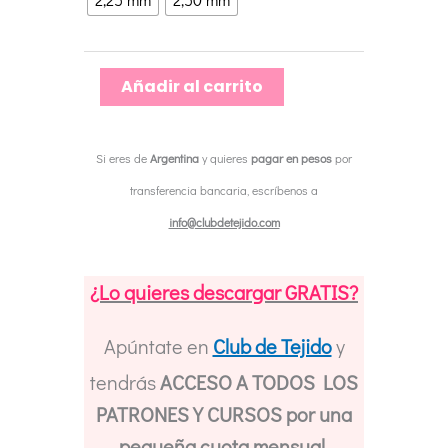
Fijas
Cortas
ChiaoGoo
Añadir al carrito
RED
30
Si eres de
Argentina
y quieres
pagar en pesos
por
cm
transferencia bancaria, escríbenos a
|
info@clubdetejido.com
Acero
Inoxidable
¿Lo quieres descargar GRATIS?
Profesional
cantidad
Apúntate en
Club de Tejido
y
tendrás
ACCESO A TODOS LOS
PATRONES Y CURSOS por una
pequeña cuota mensual.