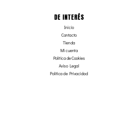
DE INTERÉS
Inicio
Contacto
Tienda
Mi cuenta
Política de Cookies
Aviso Legal
Política de Privacidad
Afiliados
¡NO TE PIERDAS NADA!
☞ SUSCRÍBETE Y OBTÉN UN 20% DE
DESCUENTO EN NUESTRA TIENDA ONLINE ☜