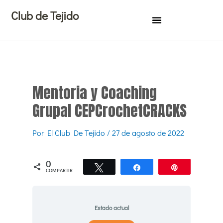
Ir
Club de Tejido
al
contenido
Mentoria y Coaching
Grupal CEPCrochetCRACKS
Por
El Club De Tejido
/
27 de agosto de 2022
0
Twittear
Compartir
Pin
COMPARTIR
Estado actual