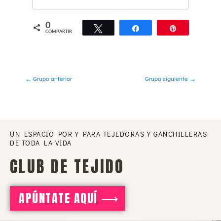
0
PROGRESO DEL CURSO
Twittear
Compartir
Pin
0% COMPLETADO
COMPARTIR
←
Grupo anterior
Grupo siguiente
→
UN ESPACIO POR Y PARA TEJEDORAS Y GANCHILLERAS
DE TODA LA VIDA
CLUB DE TEJIDO
APÚNTATE AQUÍ ⟶