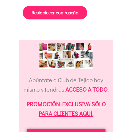
Restablecer contraseña
Apúntate a Club de Tejido hoy
mismo y tendrás
ACCESO A TODO
.
PROMOCIÓN EXCLUSIVA SÓLO
PARA CLIENTES AQUÍ.