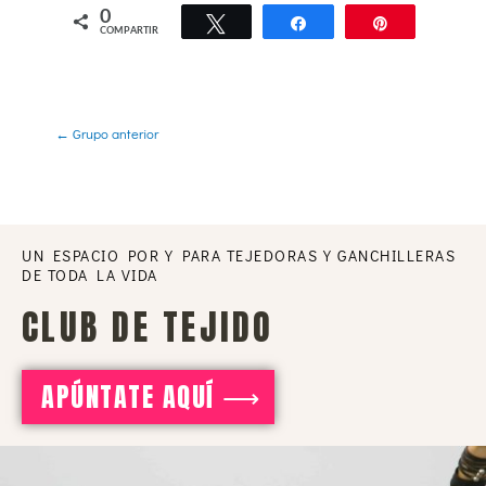
0
PROGRESO DEL CURSO
Twittear
Compartir
Pin
0% COMPLETADO
COMPARTIR
←
Grupo anterior
UN ESPACIO POR Y PARA TEJEDORAS Y GANCHILLERAS
DE TODA LA VIDA
CLUB DE TEJIDO
APÚNTATE AQUÍ ⟶