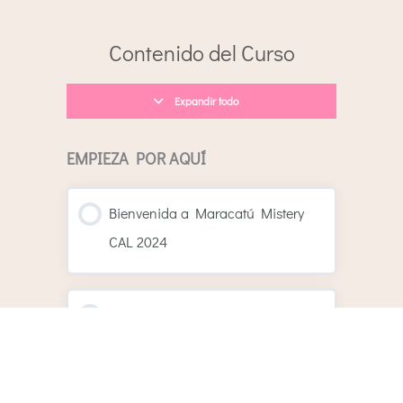
Tu
Lecciones
muestra
Mistery
Contenido del Curso
CAL
2024
Expandir todo
EMPIEZA POR AQUÍ
Bienvenida a Maracatú Mistery
CAL 2024
¿Qué es un CAL “misterioso”?
Magazine con Calendario