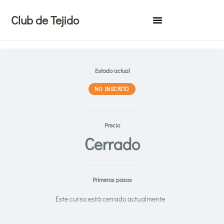
Ir
Club de Tejido
al
contenido
Estado actual
NO INSCRITO
Precio
Cerrado
Primeros pasos
Este curso está cerrado actualmente