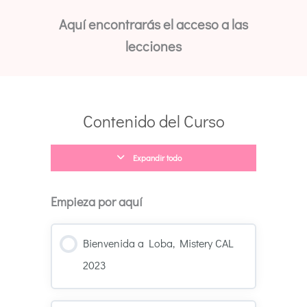
Aquí encontrarás el acceso a las
lecciones
Materiales
Tu
Cómo
Lecciones
y
muestra
ganar
Herramientas
Mistery
premios
Contenido del Curso
Mistery
CAL
CAL
2023
2023
Expandir todo
Empieza por aquí
Bienvenida a Loba, Mistery CAL
2023