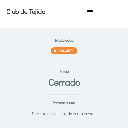
Ir
Club de Tejido
al
contenido
Estado actual
NO INSCRITO
Precio
Cerrado
Primeros pasos
Este curso está cerrado actualmente