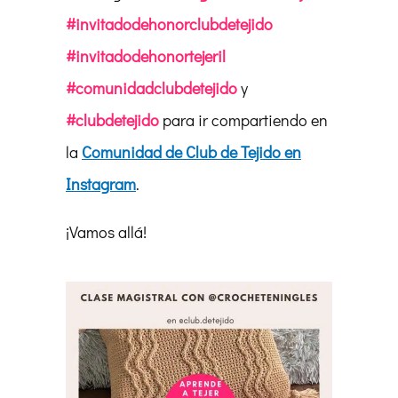
#invitadodehonorclubdetejido
#invitadodehonortejeril
#comunidadclubdetejido
y
#clubdetejido
para ir compartiendo en
la
Comunidad de Club de Tejido en
Instagram
.
¡Vamos allá!