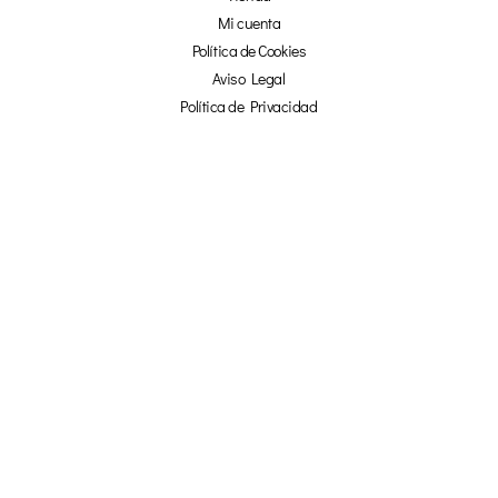
Mi cuenta
Política de Cookies
Aviso Legal
Política de Privacidad
Afiliados
¡NO TE PIERDAS NADA!
☞ SUSCRÍBETE Y OBTÉN UN 20% DE
DESCUENTO EN NUESTRA TIENDA ONLINE ☜
TU NOMBRE
TU CORREO