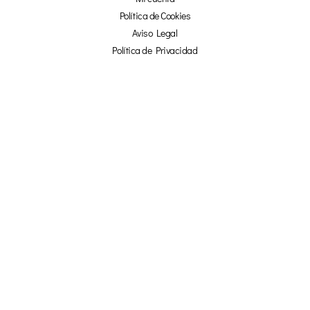
Política de Cookies
Aviso Legal
Política de Privacidad
Afiliados
¡NO TE PIERDAS NADA!
☞ SUSCRÍBETE Y OBTÉN UN 20% DE
DESCUENTO EN NUESTRA TIENDA ONLINE ☜
TU NOMBRE
TU CORREO