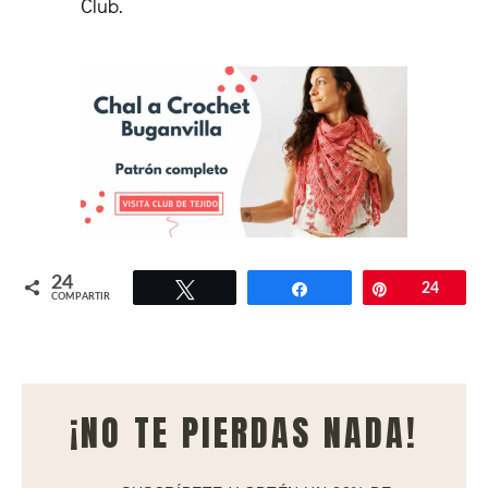
Club.
24
Twittear
Compartir
Pin
24
COMPARTIR
¡NO TE PIERDAS NADA!