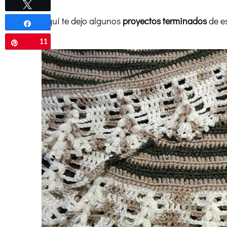
Twittear
Aquí te dejo algunos
proyectos terminados
de es
Compartir
11
Pin