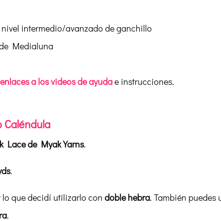
nivel intermedio/avanzado de ganchillo
 de Medialuna
 enlaces a los videos de ayuda
e instrucciones.
lo Caléndula
k Lace de Myak Yarns
.
yds
.
r lo que decidí utilizarlo con
doble hebra
. También puedes u
ra
.