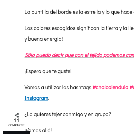
La puntilla del borde es la estrella y lo que ha
Los colores escogidos significan la tierra y la l
y buena energía!
Sólo puedo decir que con el tejido podemos ca
¡Espero que te guste!
Vamos a utilizar los hashtags
#chalcalendula #
Instagram
.
¿Lo quieres tejer conmigo y en grupo?
11
COMPARTIR
¡Vamos allá!