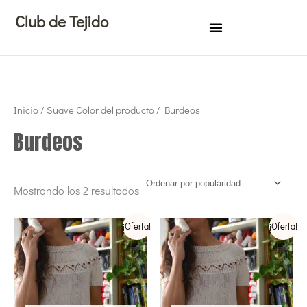
Ir
Club de Tejido
al
contenido
Ordenado
Inicio
/ Suave Color del producto / Burdeos
por
popularidad
Burdeos
Mostrando los 2 resultados
Rango
Rango
Este
Este
¡Oferta!
¡Oferta!
de
de
precios:
precios:
producto
produ
desde
desde
tiene
tiene
€29,00
€40,00
hasta
hasta
múltiples
múltip
€60,00
€71,00