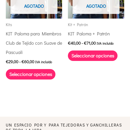
variantes.
varian
AGOTADO
AGOTADO
Las
Las
opciones
opcio
Kits
Kit + Patrón
se
se
KIT Paloma para Miembros
KIT Paloma + Patrón
pueden
puede
Club de Tejido con Suave de
€
40,00
-
€
71,00
IVA incluído
elegir
elegir
Pascuali
Seleccionar opciones
en
en
€
29,00
-
€
60,00
IVA incluído
la
la
Seleccionar opciones
página
págin
de
de
producto
produ
UN ESPACIO POR Y PARA TEJEDORAS Y GANCHILLERAS