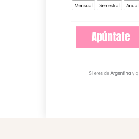
de
Mensual
Semestral
Anual
Tejido
Lite
Marzo
Apúntate
22
cantidad
Si eres de
Argentina
y q