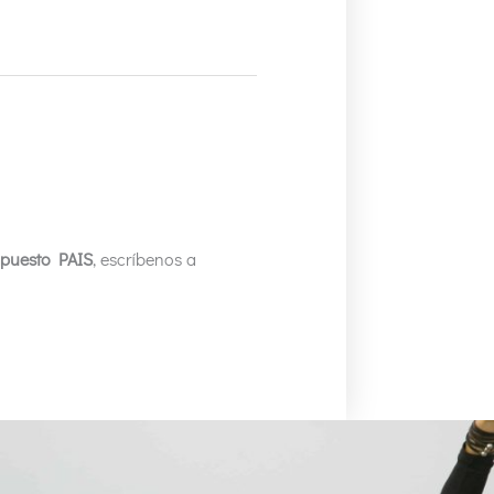
mpuesto PAIS
, escríbenos a