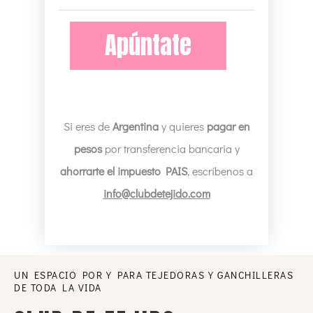
Lite
Marzo
Apúntate
22
con
MATRÍCULA
GRATIS
Si eres de
Argentina
y quieres
pagar en
cantidad
pesos
por transferencia bancaria y
ahorrarte el impuesto PAIS
, escríbenos a
info@clubdetejido.com
UN ESPACIO POR Y PARA TEJEDORAS Y GANCHILLERAS
DE TODA LA VIDA