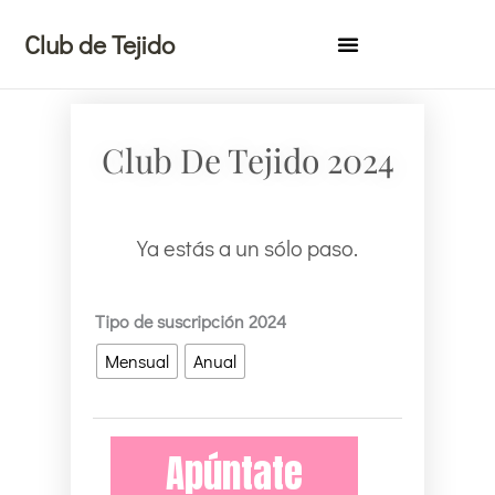
Ir
Club de Tejido
al
contenido
Club De Tejido 2024
Ya estás a un sólo paso.
Club
Tipo de suscripción 2024
de
Mensual
Anual
Tejido
2024
cantidad
Apúntate