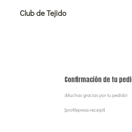
Ir
Club de Tejido
al
contenido
Confirmación de tu ped
¡Muchas gracias por tu pedido!
[profilepress-receipt]