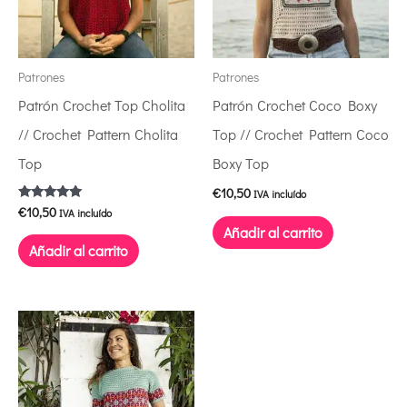
Patrones
Patrones
Patrón Crochet Top Cholita
Patrón Crochet Coco Boxy
// Crochet Pattern Cholita
Top // Crochet Pattern Coco
Top
Boxy Top
€
10,50
IVA incluído
€
10,50
Valorado con
IVA incluído
5.00
Añadir al carrito
de 5
Añadir al carrito