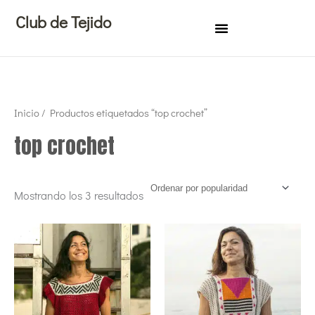
Ir
Club de Tejido
al
contenido
Ordenado
Inicio
/ Productos etiquetados “top crochet”
por
popularidad
top crochet
Mostrando los 3 resultados