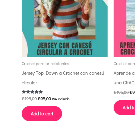
Crochet para principiantes
Crochet par
Jersey Top Down a Crochet con canesú
Aprende a
circular
una CRAC
€
195,00
€
9
€
195,00
€
95,00
Valorado con
IVA incluído
5.00
de 5
Add to
Add to cart