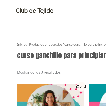
Ir
Club de Tejido
al
contenido
Ordenado
Inicio
/ Productos etiquetados “curso ganchillo para princip
por
popularidad
curso ganchillo para principia
Mostrando los 3 resultados
El
El
El
¡Oferta!
precio
precio
pr
original
actual
ori
era:
es:
era
€195,00.
€95,00.
€1