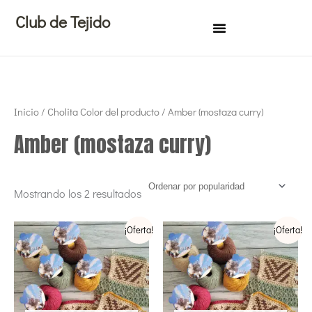
Ir
Club de Tejido
al
contenido
Ordenado
Inicio
/ Cholita Color del producto / Amber (mostaza curry)
por
popularidad
Amber (mostaza curry)
Mostrando los 2 resultados
Rango
Rango
Este
Este
¡Oferta!
¡Oferta!
de
de
precios:
precios:
producto
produ
desde
desde
tiene
tiene
€46,00
€57,00
hasta
hasta
múltiples
múltip
€86,00
€97,00