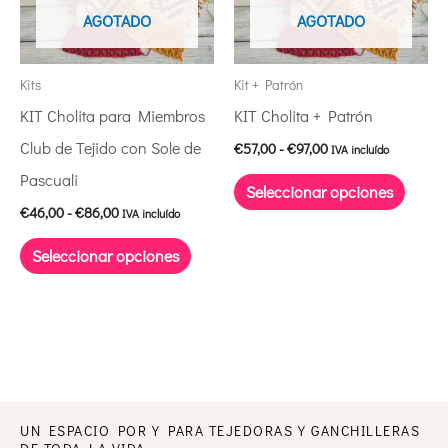
variantes.
varian
AGOTADO
AGOTADO
Las
Las
opciones
opcio
Kits
Kit + Patrón
se
se
KIT Cholita para Miembros
KIT Cholita + Patrón
pueden
puede
Club de Tejido con Sole de
€
57,00
-
€
97,00
IVA incluído
elegir
elegir
Pascuali
Seleccionar opciones
en
en
€
46,00
-
€
86,00
IVA incluído
la
la
Seleccionar opciones
página
págin
de
de
producto
produ
UN ESPACIO POR Y PARA TEJEDORAS Y GANCHILLERAS