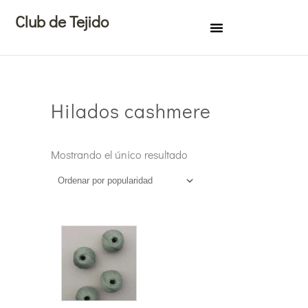
Ir
Club de Tejido
al
contenido
Hilados cashmere
Mostrando el único resultado
Este
producto
tiene
múltiples