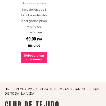
variantes.
Hilados cashmere
Las
Sole de Pascuali,
hilados naturales
opciones
de algodón pima
se
y lana de
pueden
cashmere
€
9,90
IVA
elegir
incluído
en
la
Seleccionar
opciones
página
de
producto
UN ESPACIO POR Y PARA TEJEDORAS Y GANCHILLERAS
DE TODA LA VIDA
CLUB DE TEJIDO